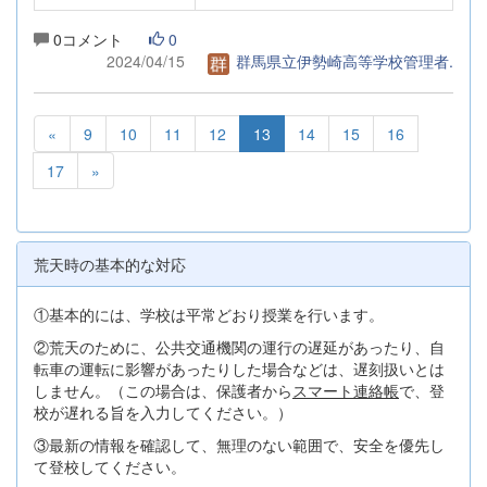
0コメント
0
2024/04/15
群馬県立伊勢崎高等学校管理者.
«
9
10
11
12
13
14
15
16
17
»
荒天時の基本的な対応
①基本的には、学校は平常どおり授業を行います。
②荒天のために、公共交通機関の運行の遅延があったり、自
転車の運転に影響があったりした場合などは、遅刻扱いとは
しません。（この場合は、保護者から
スマート連絡帳
で、登
校が遅れる旨を入力してください。）
③最新の情報を確認して、無理のない範囲で、安全を優先し
て登校してください。