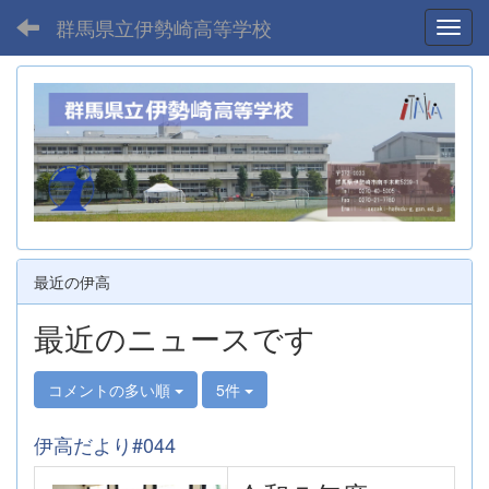
群馬県立伊勢崎高等学校
Toggl
最近の伊高
最近のニュースです
コメントの多い順
5件
伊高だより#044