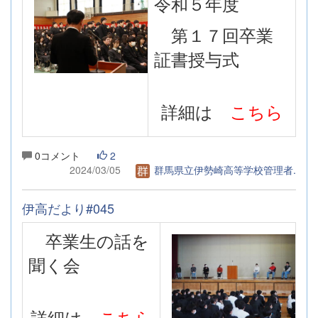
令和５年度
第１７回卒業
証書授与式
詳細は
こちら
0コメント
2
2024/03/05
群馬県立伊勢崎高等学校管理者.
伊高だより#045
卒業生の話を
聞く会
詳細は
こちら