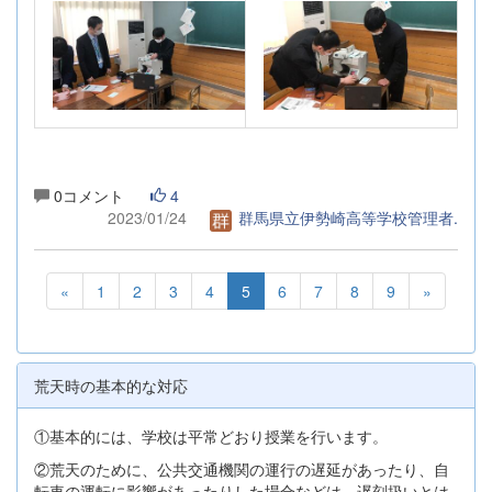
0コメント
4
2023/01/24
群馬県立伊勢崎高等学校管理者.
«
1
2
3
4
5
6
7
8
9
»
荒天時の基本的な対応
①基本的には、学校は平常どおり授業を行います。
②荒天のために、公共交通機関の運行の遅延があったり、自
転車の運転に影響があったりした場合などは、遅刻扱いとは