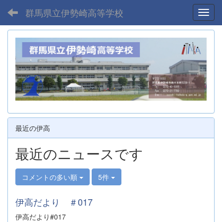
群馬県立伊勢崎高等学校
Toggl
最近の伊高
最近のニュースです
コメントの多い順
5件
伊高だより ＃017
伊高だより#017