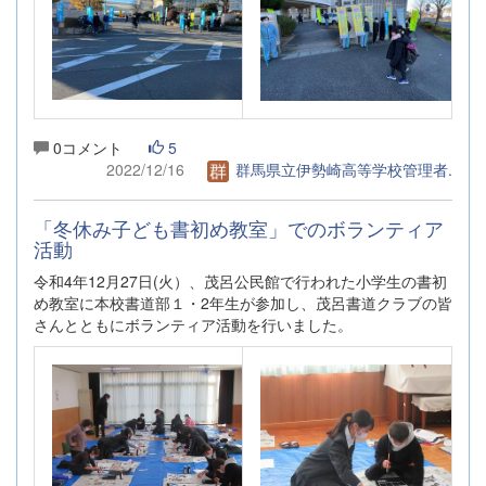
0コメント
5
2022/12/16
群馬県立伊勢崎高等学校管理者.
「冬休み子ども書初め教室」でのボランティア
活動
令和4年12月27日(火）、茂呂公民館で行われた小学生の書初
め教室に本校書道部１・2年生が参加し、茂呂書道クラブの皆
さんとともにボランティア活動を行いました。