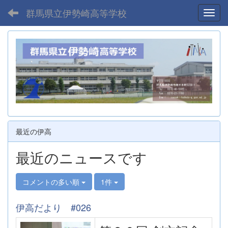
群馬県立伊勢崎高等学校
Toggl
最近の伊高
最近のニュースです
コメントの多い順
1件
伊高だより #026