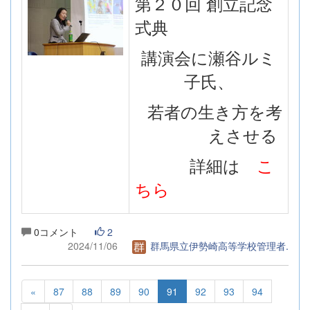
第２０回 創立記念
式典
講演会に瀬谷ルミ
子氏、
若者の生き方を考
えさせる
詳細は
こ
ちら
0コメント
2
2024/11/06
群馬県立伊勢崎高等学校管理者.
«
87
88
89
90
91
92
93
94