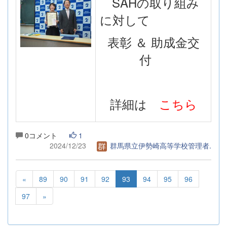
SAHの取り組み
に対して
表彰 ＆ 助成金交
付
詳細は
こちら
0コメント
1
2024/12/23
群馬県立伊勢崎高等学校管理者.
«
89
90
91
92
93
94
95
96
97
»