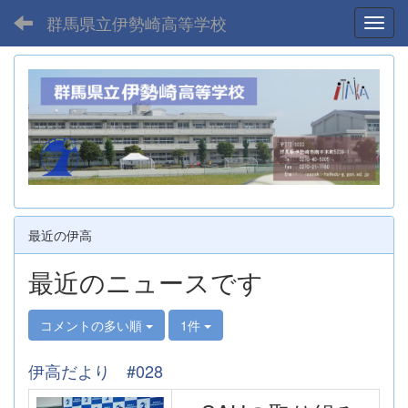
群馬県立伊勢崎高等学校
Toggl
最近の伊高
最近のニュースです
コメントの多い順
1件
伊高だより #028