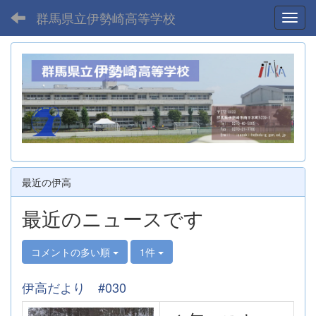
群馬県立伊勢崎高等学校
Toggl
最近の伊高
最近のニュースです
コメントの多い順
1件
伊高だより #030