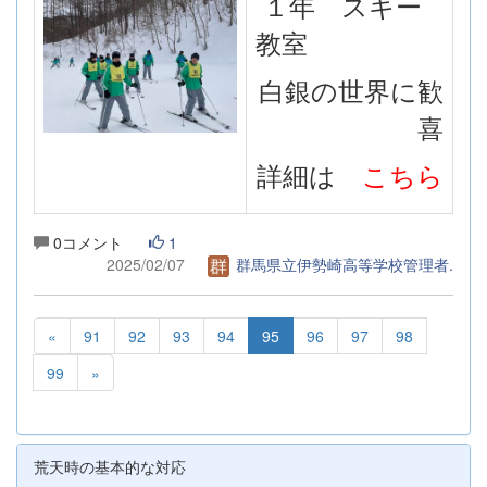
１年 スキー
教室
白銀の世界に歓
喜
詳細は
こちら
0コメント
1
2025/02/07
群馬県立伊勢崎高等学校管理者.
«
91
92
93
94
95
96
97
98
99
»
荒天時の基本的な対応