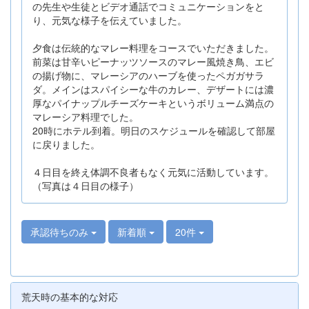
の先生や生徒とビデオ通話でコミュニケーションをと
り、元気な様子を伝えていました。
夕食は伝統的なマレー料理をコースでいただきました。
前菜は甘辛いピーナッツソースのマレー風焼き鳥、エビ
の揚げ物に、マレーシアのハーブを使ったペガガサラ
ダ。メインはスパイシーな牛のカレー、デザートには濃
厚なパイナップルチーズケーキというボリューム満点の
マレーシア料理でした。
20時にホテル到着。明日のスケジュールを確認して部屋
に戻りました。
４日目を終え体調不良者もなく元気に活動しています。
（写真は４日目の様子）
承認待ちのみ
新着順
20件
荒天時の基本的な対応