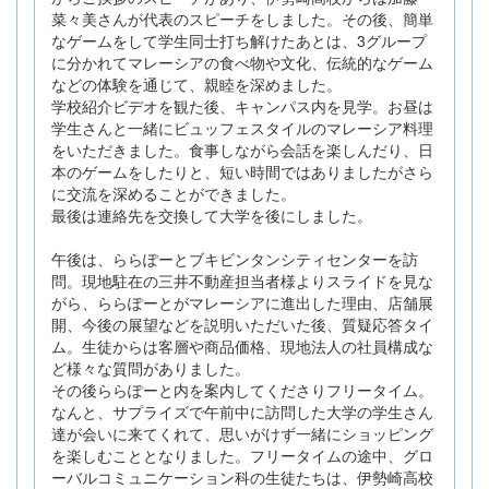
菜々美さんが代表のスピーチをしました。その後、簡単
なゲームをして学生同士打ち解けたあとは、3グループ
に分かれてマレーシアの食べ物や文化、伝統的なゲーム
などの体験を通じて、親睦を深めました。
学校紹介ビデオを観た後、キャンパス内を見学。お昼は
学生さんと一緒にビュッフェスタイルのマレーシア料理
をいただきました。食事しながら会話を楽しんだり、日
本のゲームをしたりと、短い時間ではありましたがさら
に交流を深めることができました。
最後は連絡先を交換して大学を後にしました。
午後は、ららぽーとブキビンタンシティセンターを訪
問。現地駐在の三井不動産担当者様よりスライドを見な
がら、ららぽーとがマレーシアに進出した理由、店舗展
開、今後の展望などを説明いただいた後、質疑応答タイ
ム。生徒からは客層や商品価格、現地法人の社員構成な
ど様々な質問がありました。
その後ららぽーと内を案内してくださりフリータイム。
なんと、サプライズで午前中に訪問した大学の学生さん
達が会いに来てくれて、思いがけず一緒にショッピング
を楽しむこととなりました。フリータイムの途中、グロ
ーバルコミュニケーション科の生徒たちは、伊勢崎高校