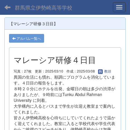
群馬県立伊勢崎高等学校
Toggl
【マレーシア研修３日目】
アルバム一覧へ
マレーシア研修４日目
写真：27枚
更新：2025/03/10
作成：2025/03/08
教頭
異国の生活にも慣れ、順調にプログラムを消化していま
す。４日目の報告をします。
８時２０分にホテルを出発、金曜日の朝は多少の渋滞が
ありましたが、９時前にはTunku Abdul Rahman
University に到着。
大学構内に入るとバスまで学生が出迎え教室まで案内し
てくれました。
皆さん伊勢崎高校を心待ちにしていてくれたようで温か
く迎えてくれました。教室に入ると学校代表や学生代表
からご挨拶のスピーチがあり、伊勢崎高校からは加藤