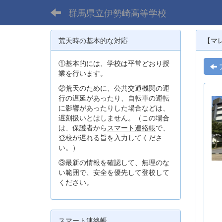
群馬県立伊勢崎高等学校
荒天時の基本的な対応
【マ
①基本的には、学校は平常どおり授
業を行います。
②荒天のために、公共交通機関の運
行の遅延があったり、自転車の運転
に影響があったりした場合などは、
遅刻扱いとはしません。（この場合
は、保護者から
スマート連絡帳
で、
登校が遅れる旨を入力してくださ
い。）
③最新の情報を確認して、無理のな
い範囲で、安全を優先して登校して
ください。
スマート連絡帳