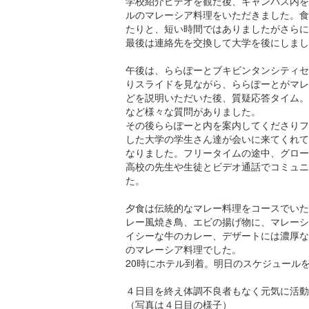
学校紹介ビデオを観た後、キャンパス内を
ルのマレーシア料理をいただきました。食
たりと、短い時間ではありましたがさらに
最後は連絡先を交換して大学を後にしまし
午後は、ららぽーとブキビンタンシティセ
りスライドを見ながら、ららぽーとがマレ
どを説明いただいた後、質疑応答タイム。
など様々な質問がありました。
その後ららぽーと内を案内してくださりフ
した大学の学生さん達が会いに来てくれて
なりました。フリータイムの途中、グロー
高校の先生や生徒とビデオ通話でコミュニ
た。
夕食は伝統的なマレー料理をコースでいた
レー風焼き鳥、エビの揚げ物に、マレーシ
イシーな牛のカレー、デザートには濃厚な
のマレーシア料理でした。
20時にホテル到着。明日のスケジュール
４日目を終え体調不良者もなく元気に活動
（写真は４日目の様子）