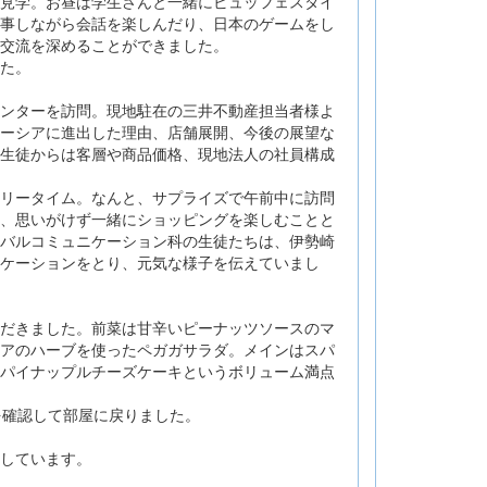
見学。お昼は学生さんと一緒にビュッフェスタイ
事しながら会話を楽しんだり、日本のゲームをし
交流を深めることができました。
た。
ンターを訪問。現地駐在の三井不動産担当者様よ
ーシアに進出した理由、店舗展開、今後の展望な
生徒からは客層や商品価格、現地法人の社員構成
リータイム。なんと、サプライズで午前中に訪問
、思いがけず一緒にショッピングを楽しむことと
バルコミュニケーション科の生徒たちは、伊勢崎
ケーションをとり、元気な様子を伝えていまし
だきました。前菜は甘辛いピーナッツソースのマ
アのハーブを使ったペガガサラダ。メインはスパ
パイナップルチーズケーキというボリューム満点
を確認して部屋に戻りました。
しています。