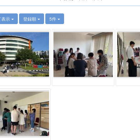
て表示
登録順
5件