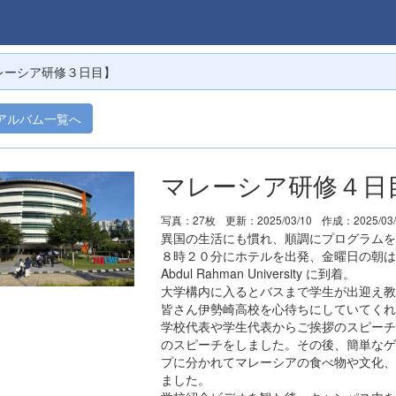
レーシア研修３日目】
アルバム一覧へ
マレーシア研修４日
写真：27枚
更新：2025/03/10
作成：2025/03
異国の生活にも慣れ、順調にプログラムを
８時２０分にホテルを出発、金曜日の朝は多
Abdul Rahman University に到着。
大学構内に入るとバスまで学生が出迎え教
皆さん伊勢崎高校を心待ちにしていてくれ
学校代表や学生代表からご挨拶のスピーチ
のスピーチをしました。その後、簡単なゲ
プに分かれてマレーシアの食べ物や文化、
ました。