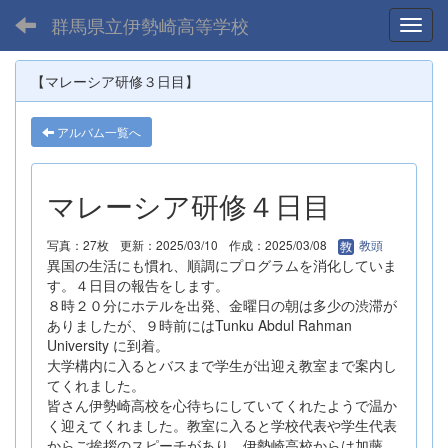
群馬県立伊勢崎高等学校
Toggl
【マレーシア研修３日目】
アルバム一覧へ
マレーシア研修４日目
写真：27枚
更新：2025/03/10
作成：2025/03/08
教頭
異国の生活にも慣れ、順調にプログラムを消化していま
す。４日目の報告をします。
８時２０分にホテルを出発、金曜日の朝は多少の渋滞が
ありましたが、９時前にはTunku Abdul Rahman
University に到着。
大学構内に入るとバスまで学生が出迎え教室まで案内し
てくれました。
皆さん伊勢崎高校を心待ちにしていてくれたようで温か
く迎えてくれました。教室に入ると学校代表や学生代表
からご挨拶のスピーチがあり、伊勢崎高校からは加藤