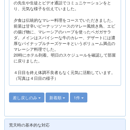
の先生や生徒とビデオ通話でコミュニケーションをと
り、元気な様子を伝えていました。
夕食は伝統的なマレー料理をコースでいただきました。
前菜は甘辛いピーナッツソースのマレー風焼き鳥、エビ
の揚げ物に、マレーシアのハーブを使ったペガガサラ
ダ。メインはスパイシーな牛のカレー、デザートには濃
厚なパイナップルチーズケーキというボリューム満点の
マレーシア料理でした。
20時にホテル到着。明日のスケジュールを確認して部屋
に戻りました。
４日目を終え体調不良者もなく元気に活動しています。
（写真は４日目の様子）
差し戻しのみ
新着順
1件
荒天時の基本的な対応