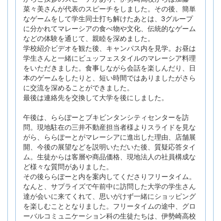
菜々美さんが代表のスピーチをしました。その後、簡単
なゲームをして学生同士打ち解けたあとは、3グループ
に分かれてマレーシアの食べ物や文化、伝統的なゲーム
などの体験を通じて、親睦を深めました。
学校紹介ビデオを観た後、キャンパス内を見学。お昼は
学生さんと一緒にビュッフェスタイルのマレーシア料理
をいただきました。食事しながら会話を楽しんだり、日
本のゲームをしたりと、短い時間ではありましたがさら
に交流を深めることができました。
最後は連絡先を交換して大学を後にしました。
午後は、ららぽーとブキビンタンシティセンターを訪
問。現地駐在の三井不動産担当者様よりスライドを見な
がら、ららぽーとがマレーシアに進出した理由、店舗展
開、今後の展望などを説明いただいた後、質疑応答タイ
ム。生徒からは客層や商品価格、現地法人の社員構成な
ど様々な質問がありました。
その後ららぽーと内を案内してくださりフリータイム。
なんと、サプライズで午前中に訪問した大学の学生さん
達が会いに来てくれて、思いがけず一緒にショッピング
を楽しむこととなりました。フリータイムの途中、グロ
ーバルコミュニケーション科の生徒たちは、伊勢崎高校