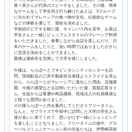
菜々美さんが代表のスピーチをしました。その後、簡単
なゲームをして学生同士打ち解けたあとは、3グループ
に分かれてマレーシアの食べ物や文化、伝統的なゲーム
などの体験を通じて、親睦を深めました。
学校紹介ビデオを観た後、キャンパス内を見学。お昼は
学生さんと一緒にビュッフェスタイルのマレーシア料理
をいただきました。食事しながら会話を楽しんだり、日
本のゲームをしたりと、短い時間ではありましたがさら
に交流を深めることができました。
最後は連絡先を交換して大学を後にしました。
午後は、ららぽーとブキビンタンシティセンターを訪
問。現地駐在の三井不動産担当者様よりスライドを見な
がら、ららぽーとがマレーシアに進出した理由、店舗展
開、今後の展望などを説明いただいた後、質疑応答タイ
ム。生徒からは客層や商品価格、現地法人の社員構成な
ど様々な質問がありました。
その後ららぽーと内を案内してくださりフリータイム。
なんと、サプライズで午前中に訪問した大学の学生さん
達が会いに来てくれて、思いがけず一緒にショッピング
を楽しむこととなりました。フリータイムの途中、グロ
ーバルコミュニケーション科の生徒たちは、伊勢崎高校