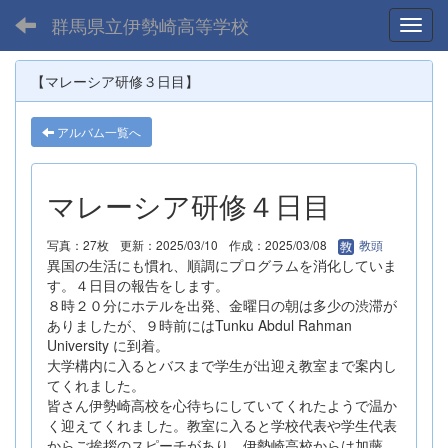
群馬県立伊勢崎高等学校
Toggl
【マレーシア研修３日目】
アルバム一覧へ
マレーシア研修４日目
写真：27枚
更新：2025/03/10
作成：2025/03/08
教頭
異国の生活にも慣れ、順調にプログラムを消化していま
す。４日目の報告をします。
８時２０分にホテルを出発、金曜日の朝は多少の渋滞が
ありましたが、９時前にはTunku Abdul Rahman
University に到着。
大学構内に入るとバスまで学生が出迎え教室まで案内し
てくれました。
皆さん伊勢崎高校を心待ちにしていてくれたようで温か
く迎えてくれました。教室に入ると学校代表や学生代表
からご挨拶のスピーチがあり、伊勢崎高校からは加藤