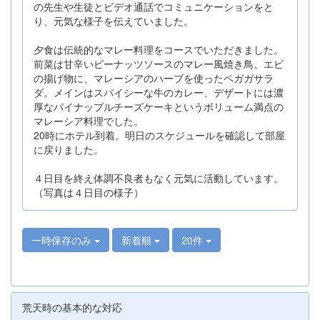
の先生や生徒とビデオ通話でコミュニケーションをと
り、元気な様子を伝えていました。
夕食は伝統的なマレー料理をコースでいただきました。
前菜は甘辛いピーナッツソースのマレー風焼き鳥、エビ
の揚げ物に、マレーシアのハーブを使ったペガガサラ
ダ。メインはスパイシーな牛のカレー、デザートには濃
厚なパイナップルチーズケーキというボリューム満点の
マレーシア料理でした。
20時にホテル到着。明日のスケジュールを確認して部屋
に戻りました。
４日目を終え体調不良者もなく元気に活動しています。
（写真は４日目の様子）
一時保存のみ
新着順
20件
荒天時の基本的な対応