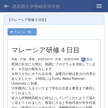
群馬県立伊勢崎高等学校
Toggl
【マレーシア研修３日目】
アルバム一覧へ
マレーシア研修４日目
写真：27枚
更新：2025/03/10
作成：2025/03/08
教頭
異国の生活にも慣れ、順調にプログラムを消化していま
す。４日目の報告をします。
８時２０分にホテルを出発、金曜日の朝は多少の渋滞が
ありましたが、９時前にはTunku Abdul Rahman
University に到着。
大学構内に入るとバスまで学生が出迎え教室まで案内し
てくれました。
皆さん伊勢崎高校を心待ちにしていてくれたようで温か
く迎えてくれました。教室に入ると学校代表や学生代表
からご挨拶のスピーチがあり、伊勢崎高校からは加藤