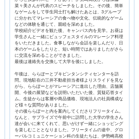
菜々美さんが代表のスピーチをしました。その後、簡単
なゲームをして学生同士打ち解けたあとは、3グループ
に分かれてマレーシアの食べ物や文化、伝統的なゲーム
などの体験を通じて、親睦を深めました。
学校紹介ビデオを観た後、キャンパス内を見学。お昼は
学生さんと一緒にビュッフェスタイルのマレーシア料理
をいただきました。食事しながら会話を楽しんだり、日
本のゲームをしたりと、短い時間ではありましたがさら
に交流を深めることができました。
最後は連絡先を交換して大学を後にしました。
午後は、ららぽーとブキビンタンシティセンターを訪
問。現地駐在の三井不動産担当者様よりスライドを見な
がら、ららぽーとがマレーシアに進出した理由、店舗展
開、今後の展望などを説明いただいた後、質疑応答タイ
ム。生徒からは客層や商品価格、現地法人の社員構成な
ど様々な質問がありました。
その後ららぽーと内を案内してくださりフリータイム。
なんと、サプライズで午前中に訪問した大学の学生さん
達が会いに来てくれて、思いがけず一緒にショッピング
を楽しむこととなりました。フリータイムの途中、グロ
ーバルコミュニケーション科の生徒たちは、伊勢崎高校