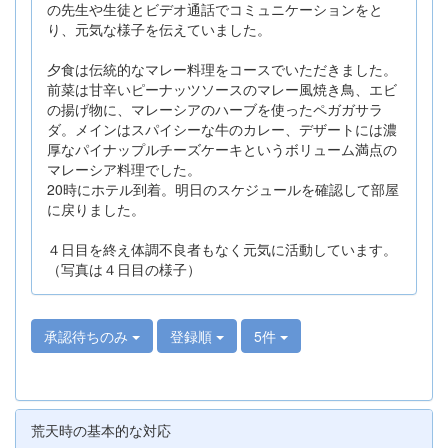
の先生や生徒とビデオ通話でコミュニケーションをと
り、元気な様子を伝えていました。
夕食は伝統的なマレー料理をコースでいただきました。
前菜は甘辛いピーナッツソースのマレー風焼き鳥、エビ
の揚げ物に、マレーシアのハーブを使ったペガガサラ
ダ。メインはスパイシーな牛のカレー、デザートには濃
厚なパイナップルチーズケーキというボリューム満点の
マレーシア料理でした。
20時にホテル到着。明日のスケジュールを確認して部屋
に戻りました。
４日目を終え体調不良者もなく元気に活動しています。
（写真は４日目の様子）
承認待ちのみ
登録順
5件
荒天時の基本的な対応