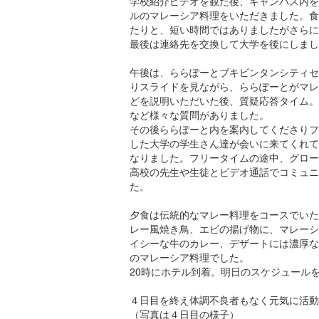
学校紹介ビデオを観た後、キャンパス内を
ルのマレーシア料理をいただきました。食
たりと、短い時間ではありましたがさらに
最後は連絡先を交換して大学を後にしまし
午後は、ららぽーとブキビンタンシティセ
りスライドを見ながら、ららぽーとがマレ
どを説明いただいた後、質疑応答タイム。
など様々な質問がありました。
その後ららぽーと内を案内してくださりフ
した大学の学生さん達が会いに来てくれて
なりました。フリータイムの途中、グロー
高校の先生や生徒とビデオ通話でコミュニ
た。
夕食は伝統的なマレー料理をコースでいた
レー風焼き鳥、エビの揚げ物に、マレーシ
イシーな牛のカレー、デザートには濃厚な
のマレーシア料理でした。
20時にホテル到着。明日のスケジュール
４日目を終え体調不良者もなく元気に活動
（写真は４日目の様子）