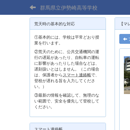
群馬県立伊勢崎高等学校
荒天時の基本的な対応
【マ
①基本的には、学校は平常どおり授
業を行います。
②荒天のために、公共交通機関の運
行の遅延があったり、自転車の運転
に影響があったりした場合などは、
遅刻扱いとはしません。（この場合
は、保護者から
スマート連絡帳
で、
登校が遅れる旨を入力してくださ
い。）
③最新の情報を確認して、無理のな
い範囲で、安全を優先して登校して
ください。
スマート連絡帳