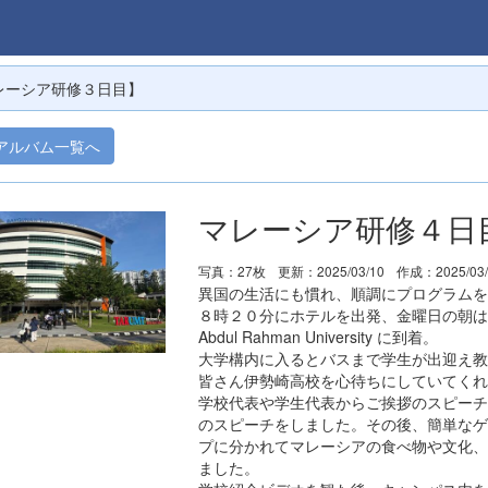
レーシア研修３日目】
アルバム一覧へ
マレーシア研修４日
写真：27枚
更新：2025/03/10
作成：2025/03
異国の生活にも慣れ、順調にプログラムを
８時２０分にホテルを出発、金曜日の朝は多
Abdul Rahman University に到着。
大学構内に入るとバスまで学生が出迎え教
皆さん伊勢崎高校を心待ちにしていてくれ
学校代表や学生代表からご挨拶のスピーチ
のスピーチをしました。その後、簡単なゲ
プに分かれてマレーシアの食べ物や文化、
ました。