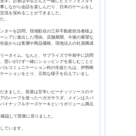
見学。お昼は学生さんと一緒にビュッフェスタイ
事しながら会話を楽しんだり、日本のゲームをし
交流を深めることができました。
た。
ンターを訪問。現地駐在の三井不動産担当者様よ
ーシアに進出した理由、店舗展開、今後の展望な
生徒からは客層や商品価格、現地法人の社員構成
リータイム。なんと、サプライズで午前中に訪問
、思いがけず一緒にショッピングを楽しむことと
バルコミュニケーション科の生徒たちは、伊勢崎
ケーションをとり、元気な様子を伝えていまし
だきました。前菜は甘辛いピーナッツソースのマ
アのハーブを使ったペガガサラダ。メインはスパ
パイナップルチーズケーキというボリューム満点
を確認して部屋に戻りました。
しています。