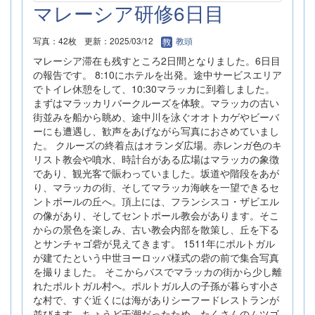
マレーシア研修6日目
写真：42枚
更新：2025/03/12
教頭
マレーシア滞在も残すところ2日間となりました。6日目
の報告です。 8:10にホテルを出発。途中サービスエリア
でトイレ休憩をして、10:30マラッカに到着しました。
まずはマラッカリバークルーズを体験。マラッカの古い
街並みを船から眺め、途中川を泳ぐオオトカゲやビーバ
ーにも遭遇し、歓声をあげながら写真におさめていまし
た。 クルーズの終着点はオランダ広場。赤レンガ色のキ
リスト教会や噴水、時計台がある広場はマラッカの象徴
であり、観光客で賑わっていました。坂道や階段をあが
り、マラッカの街、そしてマラッカ海峡を一望できるセ
ントポールの丘へ。頂上には、フランシスコ・ザビエル
の像があり、そしてセントポール教会があります。そこ
からの景色を楽しみ、古い教会内部を散策し、丘を下る
とサンチャゴ砦が見えてきます。 1511年にポルトガル
が建てたという中世ヨーロッパ様式の砦の前で集合写真
を撮りました。 そこからバスでマラッカの街から少し離
れたポルトガル村へ。ポルトガル人の子孫が暮らす小さ
な村で、すぐ近くには海がありシーフードレストランが
並びます。ちょうど干潮だったため、たくさんのムツゴ