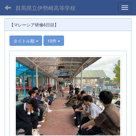
群馬県立伊勢崎高等学校
Toggl
【マレーシア研修6日目】
タイトル順
10件