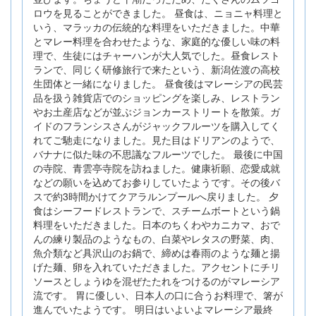
ロウを見ることができました。 昼食は、ニョニャ料理と
いう、マラッカの伝統的な料理をいただきました。中華
とマレー料理を合わせたような、家庭的な優しい味の料
理で、生徒にはチャーハンが大人気でした。昼食レスト
ランで、同じく研修旅行で来たという、新潟佐渡の高校
生団体と一緒になりました。 昼食後はマレーシアの民芸
品を扱う雑貨店でのショッピングを楽しみ、レストラン
やお土産店などが並ぶジョンカーストリートを散策。ガ
イドのフランシスさんがジャックフルーツを購入してく
れてご馳走になりました。見た目はドリアンのようで、
バナナに似た味の不思議なフルーツでした。 最後に中国
の寺院、青雲亭寺院を訪ねました。健康祈願、恋愛成就
などの願いを込めてお参りしていたようです。その後バ
スで約3時間かけてクアラルンプールへ戻りました。 夕
食はシーフードレストランで、スチームボートという鍋
料理をいただきました。日本のちくわやカニカマ、おで
んの練り製品のようなもの、白菜やレタスの野菜、肉、
魚介類など具沢山のお鍋で、締めは春雨のような麺と揚
げた麺、卵を入れていただきました。アクセントにチリ
ソースとしょうゆを混ぜたたれをつけるのがマレーシア
流です。 胃に優しい、日本人の口に合うお料理で、箸が
進んでいたようです。 明日はいよいよマレーシア最終