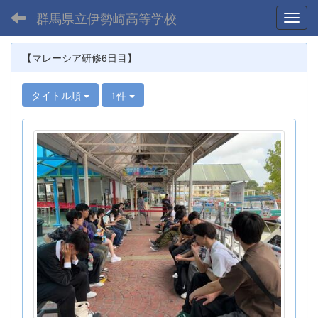
群馬県立伊勢崎高等学校
Toggl
【マレーシア研修6日目】
タイトル順
1件