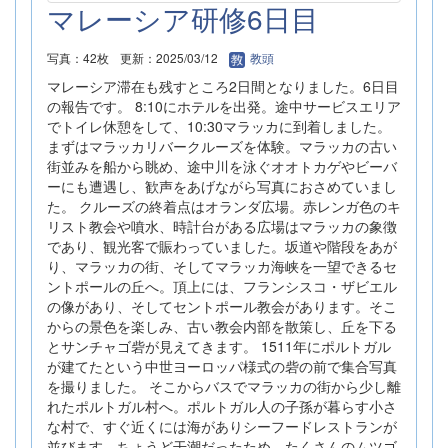
マレーシア研修6日目
写真：42枚
更新：2025/03/12
教頭
マレーシア滞在も残すところ2日間となりました。6日目
の報告です。 8:10にホテルを出発。途中サービスエリア
でトイレ休憩をして、10:30マラッカに到着しました。
まずはマラッカリバークルーズを体験。マラッカの古い
街並みを船から眺め、途中川を泳ぐオオトカゲやビーバ
ーにも遭遇し、歓声をあげながら写真におさめていまし
た。 クルーズの終着点はオランダ広場。赤レンガ色のキ
リスト教会や噴水、時計台がある広場はマラッカの象徴
であり、観光客で賑わっていました。坂道や階段をあが
り、マラッカの街、そしてマラッカ海峡を一望できるセ
ントポールの丘へ。頂上には、フランシスコ・ザビエル
の像があり、そしてセントポール教会があります。そこ
からの景色を楽しみ、古い教会内部を散策し、丘を下る
とサンチャゴ砦が見えてきます。 1511年にポルトガル
が建てたという中世ヨーロッパ様式の砦の前で集合写真
を撮りました。 そこからバスでマラッカの街から少し離
れたポルトガル村へ。ポルトガル人の子孫が暮らす小さ
な村で、すぐ近くには海がありシーフードレストランが
並びます。ちょうど干潮だったため、たくさんのムツゴ