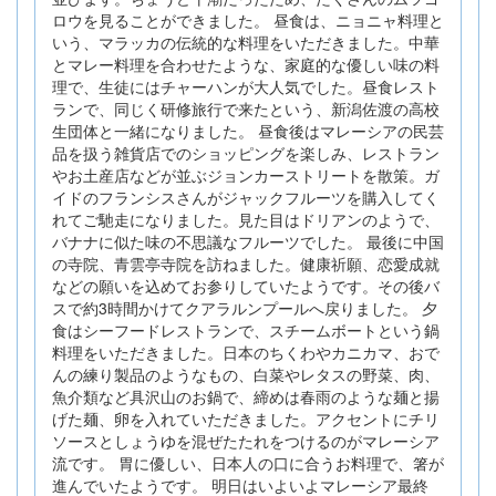
ロウを見ることができました。 昼食は、ニョニャ料理と
いう、マラッカの伝統的な料理をいただきました。中華
とマレー料理を合わせたような、家庭的な優しい味の料
理で、生徒にはチャーハンが大人気でした。昼食レスト
ランで、同じく研修旅行で来たという、新潟佐渡の高校
生団体と一緒になりました。 昼食後はマレーシアの民芸
品を扱う雑貨店でのショッピングを楽しみ、レストラン
やお土産店などが並ぶジョンカーストリートを散策。ガ
イドのフランシスさんがジャックフルーツを購入してく
れてご馳走になりました。見た目はドリアンのようで、
バナナに似た味の不思議なフルーツでした。 最後に中国
の寺院、青雲亭寺院を訪ねました。健康祈願、恋愛成就
などの願いを込めてお参りしていたようです。その後バ
スで約3時間かけてクアラルンプールへ戻りました。 夕
食はシーフードレストランで、スチームボートという鍋
料理をいただきました。日本のちくわやカニカマ、おで
んの練り製品のようなもの、白菜やレタスの野菜、肉、
魚介類など具沢山のお鍋で、締めは春雨のような麺と揚
げた麺、卵を入れていただきました。アクセントにチリ
ソースとしょうゆを混ぜたたれをつけるのがマレーシア
流です。 胃に優しい、日本人の口に合うお料理で、箸が
進んでいたようです。 明日はいよいよマレーシア最終