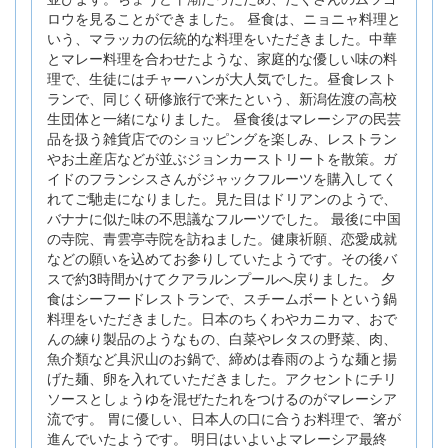
ロウを見ることができました。 昼食は、ニョニャ料理と
いう、マラッカの伝統的な料理をいただきました。中華
とマレー料理を合わせたような、家庭的な優しい味の料
理で、生徒にはチャーハンが大人気でした。昼食レスト
ランで、同じく研修旅行で来たという、新潟佐渡の高校
生団体と一緒になりました。 昼食後はマレーシアの民芸
品を扱う雑貨店でのショッピングを楽しみ、レストラン
やお土産店などが並ぶジョンカーストリートを散策。ガ
イドのフランシスさんがジャックフルーツを購入してく
れてご馳走になりました。見た目はドリアンのようで、
バナナに似た味の不思議なフルーツでした。 最後に中国
の寺院、青雲亭寺院を訪ねました。健康祈願、恋愛成就
などの願いを込めてお参りしていたようです。その後バ
スで約3時間かけてクアラルンプールへ戻りました。 夕
食はシーフードレストランで、スチームボートという鍋
料理をいただきました。日本のちくわやカニカマ、おで
んの練り製品のようなもの、白菜やレタスの野菜、肉、
魚介類など具沢山のお鍋で、締めは春雨のような麺と揚
げた麺、卵を入れていただきました。アクセントにチリ
ソースとしょうゆを混ぜたたれをつけるのがマレーシア
流です。 胃に優しい、日本人の口に合うお料理で、箸が
進んでいたようです。 明日はいよいよマレーシア最終