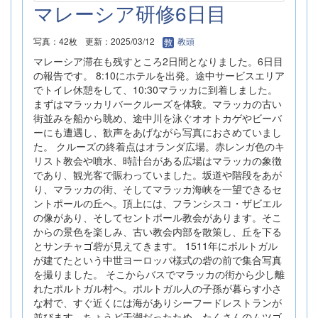
マレーシア研修6日目
写真：42枚
更新：2025/03/12
教頭
マレーシア滞在も残すところ2日間となりました。6日目
の報告です。 8:10にホテルを出発。途中サービスエリア
でトイレ休憩をして、10:30マラッカに到着しました。
まずはマラッカリバークルーズを体験。マラッカの古い
街並みを船から眺め、途中川を泳ぐオオトカゲやビーバ
ーにも遭遇し、歓声をあげながら写真におさめていまし
た。 クルーズの終着点はオランダ広場。赤レンガ色のキ
リスト教会や噴水、時計台がある広場はマラッカの象徴
であり、観光客で賑わっていました。坂道や階段をあが
り、マラッカの街、そしてマラッカ海峡を一望できるセ
ントポールの丘へ。頂上には、フランシスコ・ザビエル
の像があり、そしてセントポール教会があります。そこ
からの景色を楽しみ、古い教会内部を散策し、丘を下る
とサンチャゴ砦が見えてきます。 1511年にポルトガル
が建てたという中世ヨーロッパ様式の砦の前で集合写真
を撮りました。 そこからバスでマラッカの街から少し離
れたポルトガル村へ。ポルトガル人の子孫が暮らす小さ
な村で、すぐ近くには海がありシーフードレストランが
並びます。ちょうど干潮だったため、たくさんのムツゴ