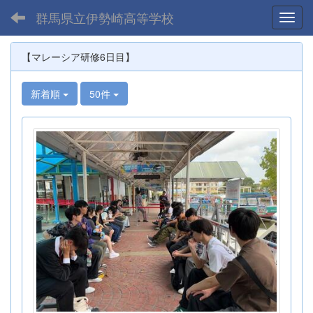
群馬県立伊勢崎高等学校
Toggl
【マレーシア研修6日目】
新着順
50件