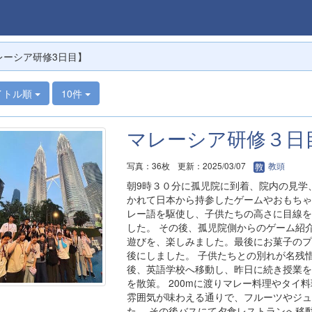
レーシア研修3日目】
イトル順
10件
マレーシア研修３日
写真：36枚
更新：2025/03/07
教頭
朝9時３０分に孤児院に到着、院内の見学
かれて日本から持参したゲームやおもちゃ
レー語を駆使し、子供たちの高さに目線を
した。 その後、孤児院側からのゲーム紹介で
遊びを、楽しみました。最後にお菓子のプ
後にしました。 子供たちとの別れが名残
後、英語学校へ移動し、昨日に続き授業を受
を散策。 200mに渡りマレー料理やタイ
雰囲気が味わえる通りで、フルーツやジュ
た。 その後バスにて夕食レストランへ移