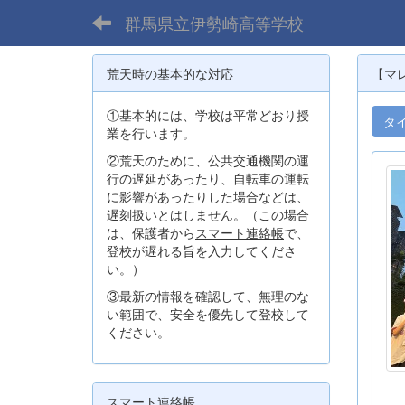
群馬県立伊勢崎高等学校
荒天時の基本的な対応
【マ
①基本的には、学校は平常どおり授
タ
業を行います。
②荒天のために、公共交通機関の運
行の遅延があったり、自転車の運転
に影響があったりした場合などは、
遅刻扱いとはしません。（この場合
は、保護者から
スマート連絡帳
で、
登校が遅れる旨を入力してくださ
い。）
③最新の情報を確認して、無理のな
い範囲で、安全を優先して登校して
ください。
スマート連絡帳