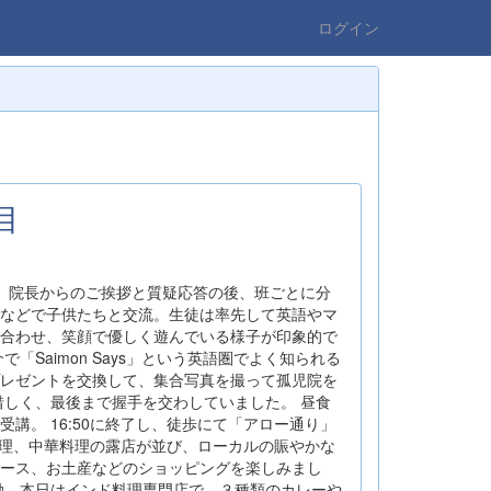
ログイン
目
、院長からのご挨拶と質疑応答の後、班ごとに分
などで子供たちと交流。生徒は率先して英語やマ
合わせ、笑顔で優しく遊んでいる様子が印象的で
「Saimon Says」という英語圏でよく知られる
レゼントを交換して、集合写真を撮って孤児院を
惜しく、最後まで握手を交わしていました。 昼食
講。 16:50に終了し、徒歩にて「アロー通り」
料理、中華料理の露店が並び、ローカルの賑やかな
ース、お土産などのショッピングを楽しみまし
動。本日はインド料理専門店で、３種類のカレーや