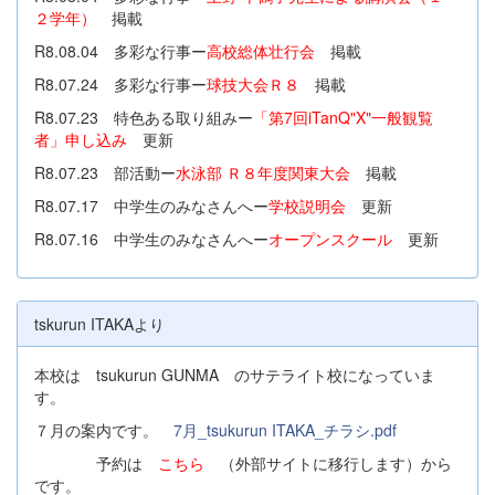
２学年）
掲載
R8.08.04 多彩な行事ー
高校総体壮行会
掲載
R8.07.24 多彩な行事ー
球技大会Ｒ８
掲載
R8.07.23 特色ある取り組みー
「第7回iTanQ"X"一般観覧
者」申し込み
更新
R8.07.23 部活動ー
水泳部 Ｒ８年度関東大会
掲載
R8.07.17 中学生のみなさんへー
学校説明会
更新
R8.07.16 中学生のみなさんへー
オープンスクール
更新
tskurun ITAKAより
本校は tsukurun GUNMA のサテライト校になっていま
す。
７月の案内です。
7月_tsukurun ITAKA_チラシ.pdf
予約は
こちら
（外部サイトに移行します）から
です。