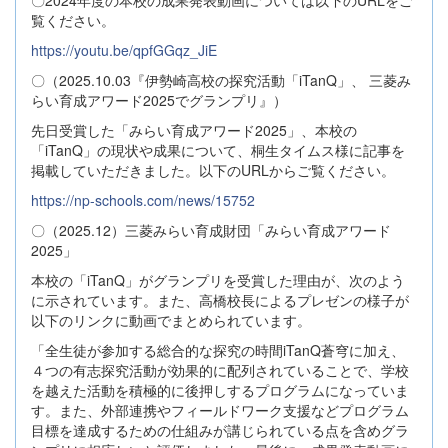
〇2024年度の本校の成果発表動画については以下のURLをご
覧ください。
https://youtu.be/qpfGGqz_JiE
〇（2025.10.03『伊勢崎高校の探究活動「iTanQ」、 三菱み
らい育成アワード2025でグランプリ』）
先日受賞した「みらい育成アワード2025」、本校の
「iTanQ」の現状や成果について、桐生タイムス様に記事を
掲載していただきました。以下のURLからご覧ください。
https://np-schools.com/news/15752
〇（2025.12）三菱みらい育成財団「みらい育成アワード
2025」
本校の「iTanQ」がグランプリを受賞した理由が、次のよう
に示されています。また、高橋校長によるプレゼンの様子が
以下のリンクに動画でまとめられています。
「全生徒が参加する総合的な探究の時間iTanQ蒼穹に加え、
４つの有志探究活動が効果的に配列されていることで、学校
を越えた活動を積極的に後押しするプログラムになっていま
す。また、外部連携やフィールドワーク支援などプログラム
目標を達成するための仕組みが講じられている点を含めグラ