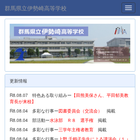
群馬県立伊勢崎高等学校
Toggl
更新情報
R8.08.07 特色ある取り組みー
【田熊美保さん、平田郁美教
育長が来校】
R8.08.04 多彩な行事ー
図書委員会（交流会）
掲載
R8.08.04 部活動ー
水泳部 Ｒ８ 選手権
掲載
R8.08.04 多彩な行事ー
三学年主権者教育
掲載
R8.08.04 多彩な行事ー
上野 千鶴子先生による講演会（１・