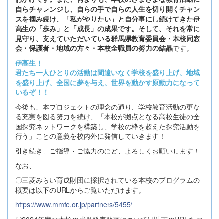
自らチャレンジし、自らの手で自らの人生を切り開くチャン
スを掴み続け、「私がやりたい」と自分事にし続けてきた伊
高生の「歩み」と「成長」の成果です。そして、それを常に
見守り、支えていただいている群馬県教育委員会・本校同窓
会・保護者・地域の方々・本校全職員の努力の結晶
です。
伊高生！
君たち一人ひとりの活動は間違いなく学校を盛り上げ、地域
を盛り上げ、全国に夢を与え、世界を動かす原動力になって
いるぞ！！
今後も、本プロジェクトの理念の通り、学校教育活動の更な
る充実を図る努力を続け、「本校が拠点となる高校生徒の全
国探究ネットワークを構築し、学校の枠を超えた探究活動を
行う」ことの意義を校内外に発信していきます！
引き続き、ご指導・ご協力のほど、よろしくお願いします！
なお、
〇三菱みらい育成財団に採択されている本校のプログラムの
概要は以下のURLからご覧いただけます。
https://www.mmfe.or.jp/partners/5455/