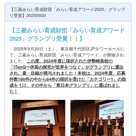
【三菱みらい育成財団「みらい育成アワード2025」グランプ
リ受賞】20250920
【三菱みらい育成財団「みらい育成アワード
2025」グランプリ受賞！！】
2025年9月20日（土）、東京都千代田区JPタワーホールに
て、三菱みらい育成財団「みらい育成アワード」が開催され
ました。
この度、2024年度に採択された伊勢崎高校の
「iTanQ〜伊高の探究が世界をつなぐ」がグランプリに選出
され、盾・目録が授与されました！本校は、2024年度、応募
件数180件の中から64件の採択を受けた「カテゴリー1」の助
成をうけ、その中から「東日本グランプリ」に選ばれまし
た！