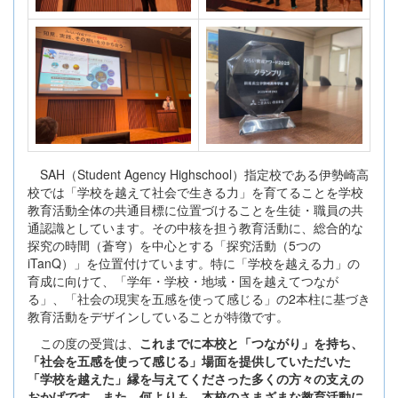
SAH（Student Agency Highschool）指定校である伊勢崎高
校では「学校を越えて社会で生きる力」を育てることを学校
教育活動全体の共通目標に位置づけることを生徒・職員の共
通認識としています。その中核を担う教育活動に、総合的な
探究の時間（蒼穹）を中心とする「探究活動（5つの
iTanQ）」を位置付けています。特に「学校を越える力」の
育成に向けて、「学年・学校・地域・国を越えてつなが
る」、「社会の現実を五感を使って感じる」の2本柱に基づき
教育活動をデザインしていることが特徴です。
この度の受賞は、
これまでに本校と「つながり」を持ち、
「社会を五感を使って感じる」場面を提供していただいた
「学校を越えた」縁を与えてくださった多くの方々の支えの
おかげです。また、何よりも、本校のさまざまな教育活動に