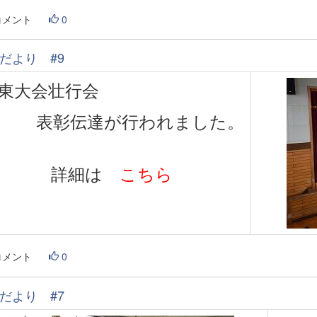
コメント
0
だより #9
東大会壮行会
表彰伝達が行われました。
詳細は
こちら
コメント
0
だより #7