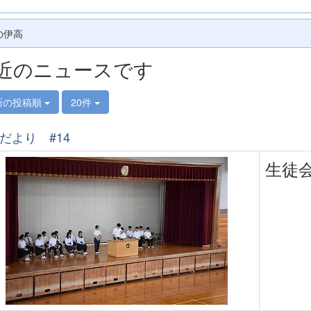
の伊高
近のニュースです
新の投稿順
20件
だより #14
生徒