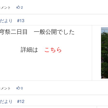
コメント
2
だより #13
穹祭二日目 一般公開でした
詳細は
こちら
コメント
0
だより #12