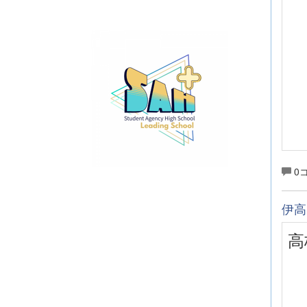
0
伊高
高