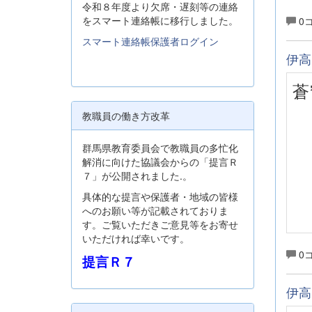
令和８年度より欠席・遅刻等の連絡
をスマート連絡帳に移行しました。
0
スマート連絡帳保護者ログイン
伊高
蒼
教職員の働き方改革
群馬県教育委員会で教職員の多忙化
解消に向けた協議会からの「提言Ｒ
７」が公開されました.。
具体的な提言や保護者・地域の皆様
へのお願い等が記載されておりま
す。ご覧いただきご意見等をお寄せ
いただければ幸いです。
0
提言Ｒ７
伊高