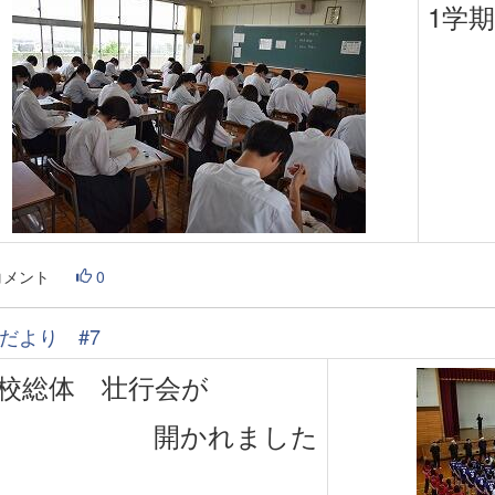
1学
コメント
0
だより #7
校総体 壮行会が
開かれました