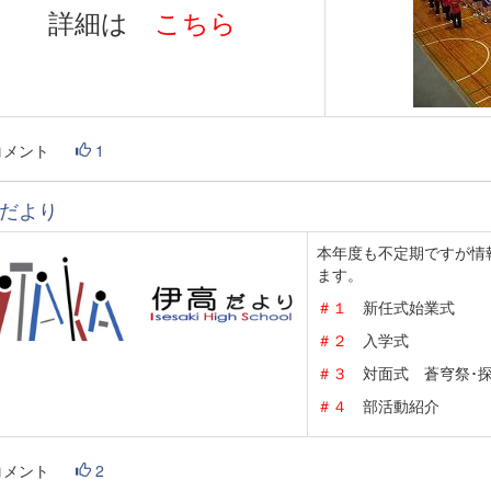
詳細は
こちら
コメント
1
だより
本年度も不定期ですが情
ます。
＃１
新任式始業
＃２
入学式
＃３
対面式 蒼穹祭･探
＃４
部活動紹介
コメント
2