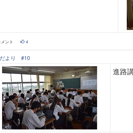
コメント
4
だより #10
進路