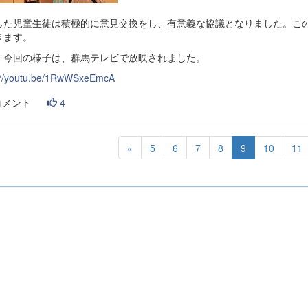
した児童生徒は積極的に意見交換をし、有意義な協議となりました。こ
きます。
、今回の様子は、群馬テレビで放映されました。
://youtu.be/1RwWSxeEmcA
コメント
4
«
5
6
7
8
9
10
11