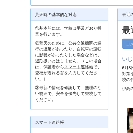
荒天時の基本的な対応
最近
最
①基本的には、学校は平常どおり授
業を行います。
②荒天のために、公共交通機関の運
コ
行の遅延があったり、自転車の運転
に影響があったりした場合などは、
いじ
遅刻扱いとはしません。（この場合
は、保護者から
スマート連絡帳
で、
6月
登校が遅れる旨を入力してくださ
対策
い。）
校の
③最新の情報を確認して、無理のな
伊高
い範囲で、安全を優先して登校して
ください。
スマート連絡帳