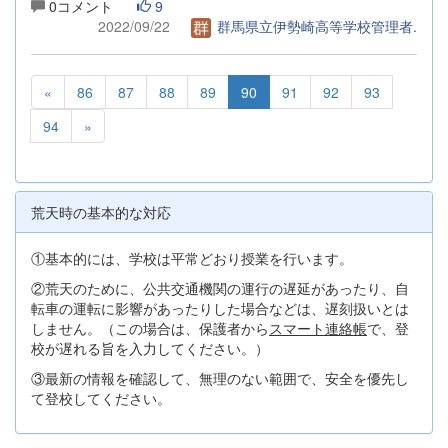
0コメント
9
2022/09/22
群馬県立伊勢崎高等学校管理者.
«
86
87
88
89
90
91
92
93
94
»
荒天時の基本的な対応
①基本的には、学校は平常どおり授業を行います。
②荒天のために、公共交通機関の運行の遅延があったり、自
転車の運転に影響があったりした場合などは、遅刻扱いとは
しません。（この場合は、保護者から
スマート連絡帳
で、登
校が遅れる旨を入力してください。）
③最新の情報を確認して、無理のない範囲で、安全を優先し
て登校してください。