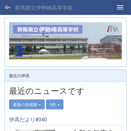
群馬県立伊勢崎高等学校
Toggl
最近の伊高
最近のニュースです
最新の投稿順
5件
伊高だより#040