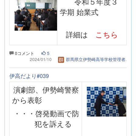
令和５年度３
学期 始業式
詳細は
こちら
0コメント
5
2024/01/10
群馬県立伊勢崎高等学校管理者.
伊高だより#039
演劇部、伊勢崎警察
から表彰
・・・啓発動画で防
犯を訴える