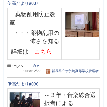
伊高だより#037
薬物乱用防止教
室
・・・薬物乱用の
怖さを知る
詳細は
こちら
0コメント
2
2023/12/22
群馬県立伊勢崎高等学校管理者.
伊高だより#036
～３年・音楽総合選
択者による