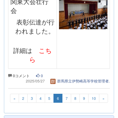
関東大会壮行
会
表彰伝達が行
われました。
詳細は
こち
ら
0コメント
0
2025/05/27
群馬県立伊勢崎高等学校管理者.
«
2
3
4
5
6
7
8
9
10
»