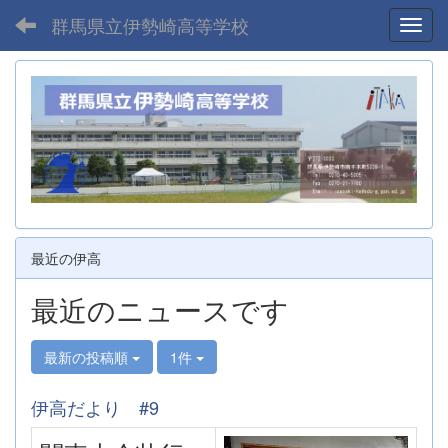
群馬県立伊勢崎高等学校
Toggl
最近の伊高
最近のニュースです
最新の投稿順
1件
伊高だより #9