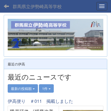
群馬県立伊勢崎高等学校
Toggl
最近の伊高
最近のニュースです
最新の投稿順
1件
伊高便り ＃011 掲載しました