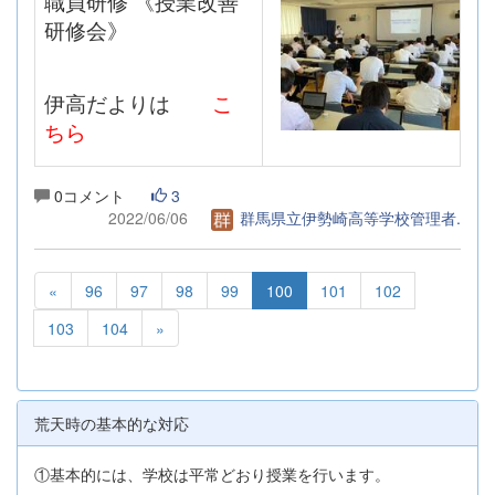
職員研修 《授業改善
研修会》
伊高だよりは
こ
ちら
0コメント
3
2022/06/06
群馬県立伊勢崎高等学校管理者.
«
96
97
98
99
100
101
102
103
104
»
荒天時の基本的な対応
①基本的には、学校は平常どおり授業を行います。