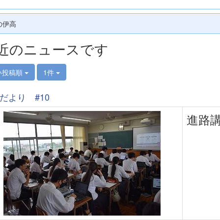
の伊高
近のニュースです
い投稿順
1件
だより #10
進路