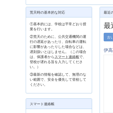
荒天時の基本的な対応
最近
最
①基本的には、学校は平常どおり授
業を行います。
②荒天のために、公共交通機関の運
古
行の遅延があったり、自転車の運転
に影響があったりした場合などは、
伊高
遅刻扱いとはしません。（この場合
は、保護者から
スマート連絡帳
で、
登校が遅れる旨を入力してくださ
い。）
③最新の情報を確認して、無理のな
い範囲で、安全を優先して登校して
ください。
スマート連絡帳