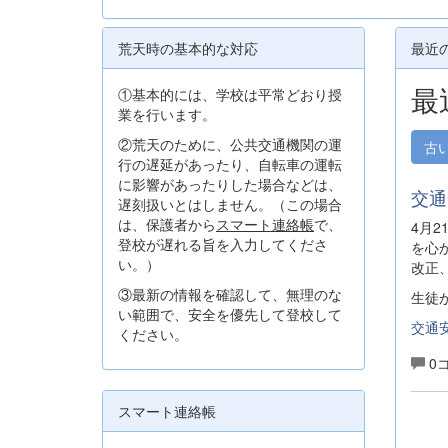
荒天時の基本的な対応
最近
最
①基本的には、学校は平常どおり授
業を行います。
②荒天のために、公共交通機関の運
古
行の遅延があったり、自転車の運転
に影響があったりした場合などは、
交通
遅刻扱いとはしません。（この場合
は、保護者から
スマート連絡帳
で、
4月
登校が遅れる旨を入力してくださ
を心
い。）
改正
③最新の情報を確認して、無理のな
生徒
い範囲で、安全を優先して登校して
交通安
ください。
0
スマート連絡帳