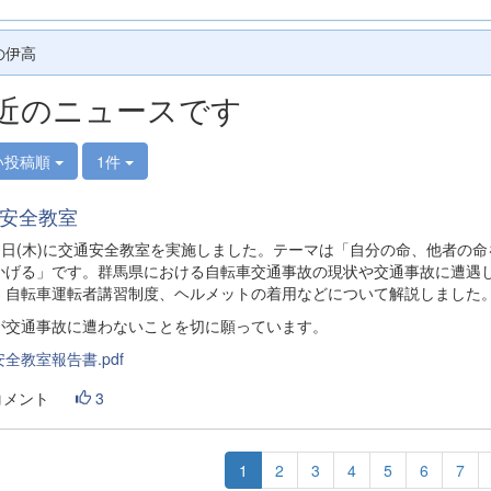
の伊高
近のニュースです
い投稿順
1件
安全教室
21日(木)に交通安全教室を実施しました。テーマは「自分の命、他者の
かげる」です。群馬県における自転車交通事故の現状や交通事故に遭遇
、自転車運転者講習制度、ヘルメットの着用などについて解説しました
が交通事故に遭わないことを切に願っています。
全教室報告書.pdf
コメント
3
1
2
3
4
5
6
7