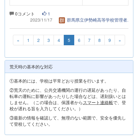
0コメント
1
2023/11/17
群馬県立伊勢崎高等学校管理者.
«
1
2
3
4
5
6
7
8
9
»
荒天時の基本的な対応
①基本的には、学校は平常どおり授業を行います。
②荒天のために、公共交通機関の運行の遅延があったり、自
転車の運転に影響があったりした場合などは、遅刻扱いとは
しません。（この場合は、保護者から
スマート連絡帳
で、登
校が遅れる旨を入力してください。）
③最新の情報を確認して、無理のない範囲で、安全を優先し
て登校してください。