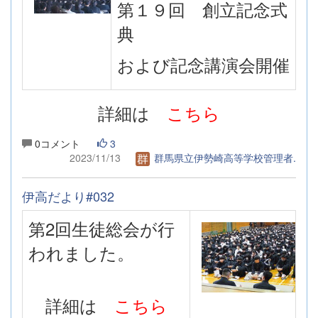
第１９回 創立記念式
典
および記念講演会開催
詳細は
こちら
0コメント
3
2023/11/13
群馬県立伊勢崎高等学校管理者.
伊高だより#032
第2回生徒総会
が行
われました。
詳細は
こちら