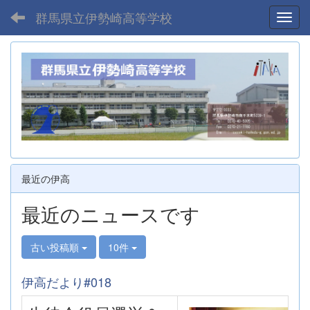
群馬県立伊勢崎高等学校
Toggl
最近の伊高
最近のニュースです
古い投稿順
10件
伊高だより#018