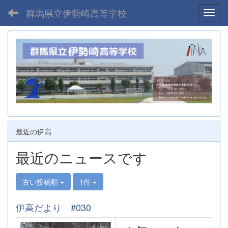
群馬県立伊勢崎高等学校
Toggl
最近の伊高
最近のニュースです
古い投稿順
1件
伊高だより #030