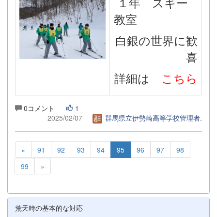
１年 スキー
教室
白銀の世界に歓
喜
詳細は
こちら
0コメント
1
2025/02/07
群馬県立伊勢崎高等学校管理者.
«
91
92
93
94
95
96
97
98
99
»
荒天時の基本的な対応