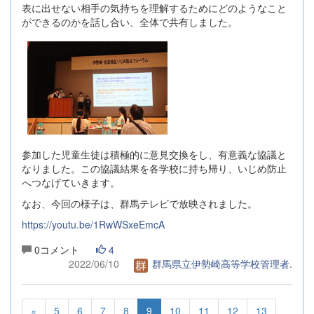
表に出せない相手の気持ちを理解するためにどのようなこと
ができるのかを話し合い、全体で共有しました。
参加した児童生徒は積極的に意見交換をし、有意義な協議と
なりました。この協議結果を各学校に持ち帰り、いじめ防止
へつなげていきます。
なお、今回の様子は、群馬テレビで放映されました。
https://youtu.be/1RwWSxeEmcA
0コメント
4
2022/06/10
群馬県立伊勢崎高等学校管理者.
«
5
6
7
8
9
10
11
12
13