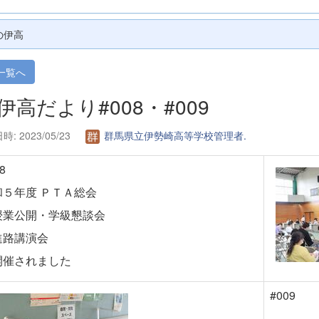
の伊高
一覧へ
. 伊高だより#008・#009
: 2023/05/23
群馬県立伊勢崎高等学校管理者.
08
和５年度 ＰＴＡ総会
授業公開・学級懇談会
・進路講演会
催されました
#009