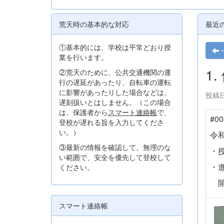
荒天時の基本的な対応
最近
①基本的には、学校は平常どおり授
業を行います。
1
②荒天のために、公共交通機関の運
行の遅延があったり、自転車の運転
に影響があったりした場合などは、
投稿日時
遅刻扱いとはしません。（この場合
は、保護者から
スマート連絡帳
で、
#0
登校が遅れる旨を入力してくださ
い。）
令
③最新の情報を確認して、無理のな
・
い範囲で、安全を優先して登校して
ください。
開
スマート連絡帳