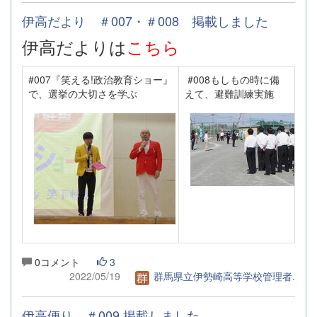
伊高だより ＃007・＃008 掲載しました
伊高だよりは
こちら
#007『笑える!政治教育ショー』
#008もしもの時に備
で、選挙の大切さを学ぶ
えて、避難訓練実施
0コメント
3
2022/05/19
群馬県立伊勢崎高等学校管理者.
伊高便り ＃009 掲載しました