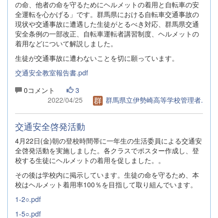
の命、他者の命を守るためにヘルメットの着用と自転車の安
全運転を心かげる」です。群馬県における自転車交通事故の
現状や交通事故に遭遇した生徒がとるべき対応、群馬県交通
安全条例の一部改正、自転車運転者講習制度、ヘルメットの
着用などについて解説しました。
生徒が交通事故に遭わないことを切に願っています。
交通安全教室報告書.pdf
0コメント
3
2022/04/25
群馬県立伊勢崎高等学校管理者.
交通安全啓発活動
4月22日(金)朝の登校時間帯に一年生の生活委員による交通安
全啓発活動を実施しました。各クラスでポスター作成し、登
校する生徒にヘルメットの着用を促しました。。
その後は学校内に掲示しています。生徒の命を守るため、本
校はヘルメット着用率100％を目指して取り組んでいます。
1-2○.pdf
1-5○.pdf