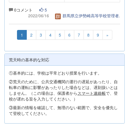
0コメント
5
2022/06/16
群馬県立伊勢崎高等学校管理者.
1
2
3
4
5
6
7
8
9
»
荒天時の基本的な対応
①基本的には、学校は平常どおり授業を行います。
②荒天のために、公共交通機関の運行の遅延があったり、自
転車の運転に影響があったりした場合などは、遅刻扱いとは
しません。（この場合は、保護者から
スマート連絡帳
で、登
校が遅れる旨を入力してください。）
③最新の情報を確認して、無理のない範囲で、安全を優先し
て登校してください。