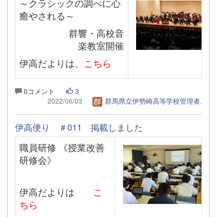
～クラシックの調べに心
癒やされる～
群響・高校音
楽教室開催
伊高だよりは、
こちら
0コメント
3
2022/06/03
群馬県立伊勢崎高等学校管理者.
伊高便り ＃011 掲載しました
職員研修 《授業改善
研修会》
伊高だよりは
こ
ちら