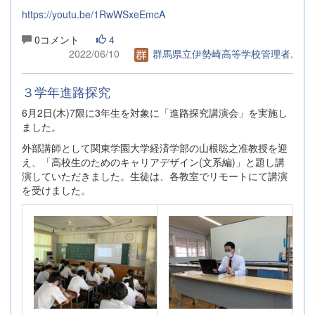
https://youtu.be/1RwWSxeEmcA
0コメント
4
2022/06/10
群馬県立伊勢崎高等学校管理者.
３学年進路探究
6月2日(木)7限に3年生を対象に「進路探究講演会」を実施し
ました。
外部講師として関東学園大学経済学部の山根聡之准教授を迎
え、「高校生のためのキャリアデザイン(文系編)」と題し講
演していただきました。生徒は、各教室でリモートにて講演
を受けました。