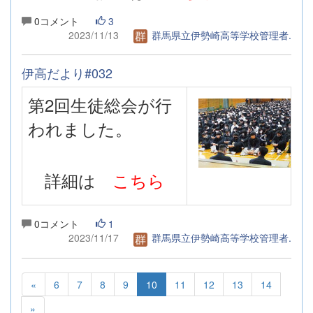
0コメント
3
2023/11/13
群馬県立伊勢崎高等学校管理者.
伊高だより#032
第2回生徒総会
が行
われました。
詳細は
こちら
0コメント
1
2023/11/17
群馬県立伊勢崎高等学校管理者.
«
6
7
8
9
10
11
12
13
14
»