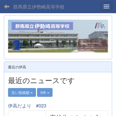
群馬県立伊勢崎高等学校
Toggl
最近の伊高
最近のニュースです
古い投稿順
5件
伊高だより #023