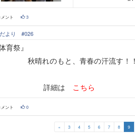
コメント
3
だより #026
『体育祭』
秋晴れのもと、青春の汗流す！
詳細は
こちら
コメント
0
«
3
4
5
6
7
8
9