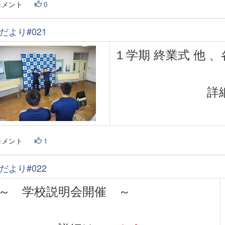
コメント
0
だより#021
１学期 終業式 他
詳
コメント
1
だより#022
 学校説明会開催 ～