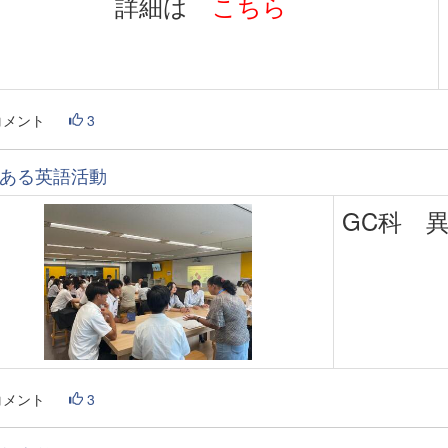
詳細は
こちら
コメント
3
ある英語活動
GC科 
コメント
3