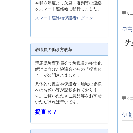
令和８年度より欠席・遅刻等の連絡
をスマート連絡帳に移行しました。
0
スマート連絡帳保護者ログイン
伊高
先
教職員の働き方改革
群馬県教育委員会で教職員の多忙化
解消に向けた協議会からの「提言Ｒ
７」が公開されました.。
具体的な提言や保護者・地域の皆様
へのお願い等が記載されておりま
す。ご覧いただきご意見等をお寄せ
0
いただければ幸いです。
提言Ｒ７
伊高