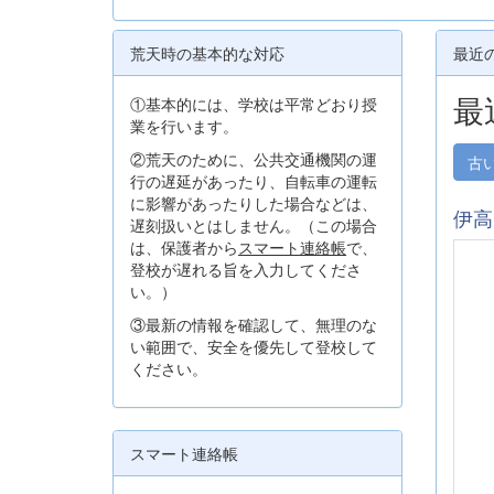
荒天時の基本的な対応
最近
最
①基本的には、学校は平常どおり授
業を行います。
②荒天のために、公共交通機関の運
古
行の遅延があったり、自転車の運転
に影響があったりした場合などは、
伊高
遅刻扱いとはしません。（この場合
は、保護者から
スマート連絡帳
で、
登校が遅れる旨を入力してくださ
い。）
③最新の情報を確認して、無理のな
い範囲で、安全を優先して登校して
ください。
スマート連絡帳