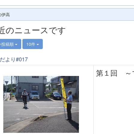
の伊高
近のニュースです
い投稿順
10件
だより#017
第１回 ～