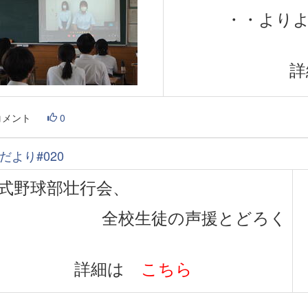
・・より
コメント
0
だより#020
式野球部壮行会、
全校生徒の声援とどろく
詳細は
こちら