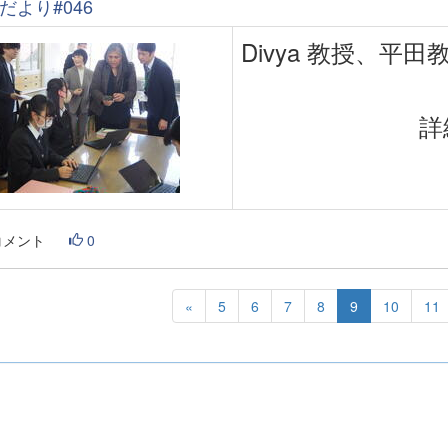
だより#046
Divya 教授、
コメント
0
«
5
6
7
8
9
10
11