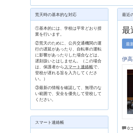
荒天時の基本的な対応
最近
最
①基本的には、学校は平常どおり授
業を行います。
②荒天のために、公共交通機関の運
最
行の遅延があったり、自転車の運転
に影響があったりした場合などは、
伊高
遅刻扱いとはしません。（この場合
は、保護者から
スマート連絡帳
で、
登校が遅れる旨を入力してくださ
い。）
③最新の情報を確認して、無理のな
い範囲で、安全を優先して登校して
ください。
スマート連絡帳
0