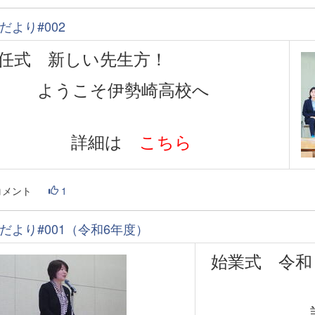
だより#002
任式 新しい先生方！
ようこそ伊勢崎高校へ
詳細は
こちら
コメント
1
だより#001（令和6年度）
始業式 令