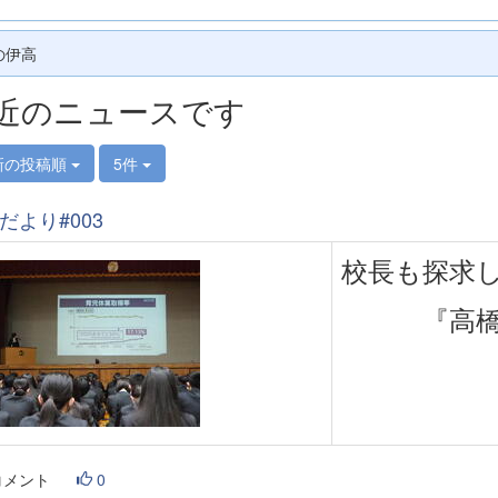
の伊高
近のニュースです
新の投稿順
5件
だより#003
校長も探求
『高
コメント
0