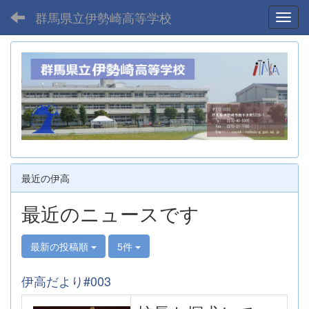
群馬県立伊勢崎高等学校
Toggl
最近の伊高
最近のニュースです
最新の投稿順
5件
伊高だより#003