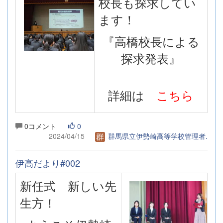
校長も探求してい
ます！
『高橋校長による
探求発表』
詳細は
こちら
0コメント
0
2024/04/15
群馬県立伊勢崎高等学校管理者.
伊高だより#002
新任式 新しい先
生方！