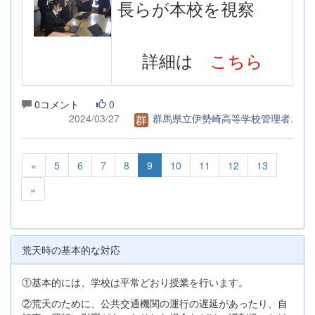
長らが本校を視察
詳細は
こちら
0コメント
0
2024/03/27
群馬県立伊勢崎高等学校管理者.
«
5
6
7
8
9
10
11
12
13
»
荒天時の基本的な対応
①基本的には、学校は平常どおり授業を行います。
②荒天のために、公共交通機関の運行の遅延があったり、自