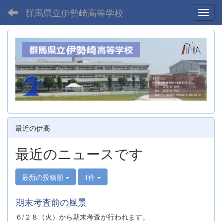
群馬県立伊勢崎高等学校
Toggl
最近の伊高
最近のニュースです
最新の投稿順
1件
期末考査前の風景
６/２８（火）から期末考査が行われます。