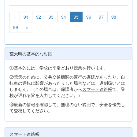
«
91
92
93
94
95
96
97
98
99
»
荒天時の基本的な対応
①基本的には、学校は平常どおり授業を行います。
②荒天のために、公共交通機関の運行の遅延があったり、自
転車の運転に影響があったりした場合などは、遅刻扱いとは
しません。（この場合は、保護者から
スマート連絡帳
で、登
校が遅れる旨を入力してください。）
③最新の情報を確認して、無理のない範囲で、安全を優先し
て登校してください。
スマート連絡帳