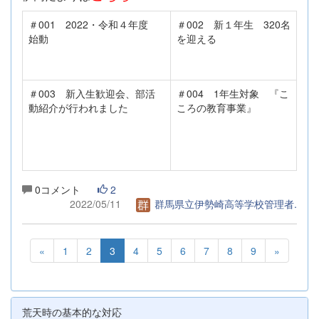
＃001 2022・令和４年度
＃002 新１年生 320名
始動
を迎える
＃003 新入生歓迎会、部活
＃004 1年生対象 『こ
動紹介が行われました
ころの教育事業』
0コメント
2
2022/05/11
群馬県立伊勢崎高等学校管理者.
«
1
2
3
4
5
6
7
8
9
»
荒天時の基本的な対応