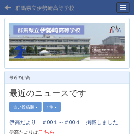
群馬県立伊勢崎高等学校
Toggl
最近の伊高
最近のニュースです
古い投稿順
1件
伊高だより ＃00１～＃00４ 掲載しました
こちら
伊高だよりは