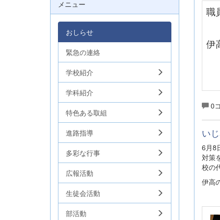
メニュー
職
おしらせ
伊
緊急の連絡
学校紹介
学科紹介
0
特色ある取組
いじ
進路指導
6月
多彩な行事
対策
校の
広報活動
伊高
生徒会活動
部活動