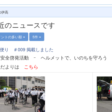
の伊高
近のニュースです
メントの多い順
5件
便り ＃009 掲載しました
安全啓発活動 ｰ ヘルメットで、いのちを守ろう
高だよりは
こちら