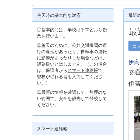
荒天時の基本的な対応
最近
最
①基本的には、学校は平常どおり授
業を行います。
②荒天のために、公共交通機関の運
コ
行の遅延があったり、自転車の運転
に影響があったりした場合などは、
伊高
遅刻扱いとはしません。（この場合
は、保護者から
スマート連絡帳
で、
交通
登校が遅れる旨を入力してくださ
伊
い。）
③最新の情報を確認して、無理のな
い範囲で、安全を優先して登校して
ください。
スマート連絡帳