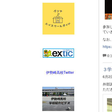
参加
てい
なお
https
0
３学
伊勢崎高校Twitter
6月
外部
ただ