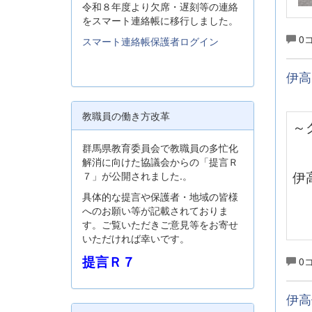
令和８年度より欠席・遅刻等の連絡
をスマート連絡帳に移行しました。
0
スマート連絡帳保護者ログイン
伊高
教職員の働き方改革
～
群馬県教育委員会で教職員の多忙化
解消に向けた協議会からの「提言Ｒ
伊
７」が公開されました.。
具体的な提言や保護者・地域の皆様
へのお願い等が記載されておりま
す。ご覧いただきご意見等をお寄せ
いただければ幸いです。
提言Ｒ７
0
伊高