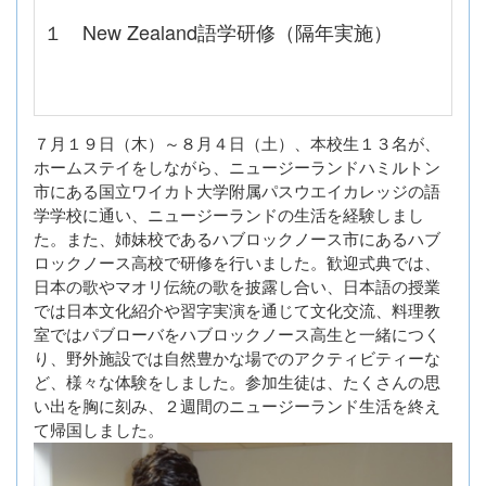
１
New Zealand
語学研修（隔年実施）
７月１９日（木）～８月４日（土）、本校生１３名が、
ホームステイをしながら、ニュージーランドハミルトン
市にある国立ワイカト大学附属パスウエイカレッジの語
学学校に通い、ニュージーランドの生活を経験しまし
た。また、姉妹校であるハブロックノース市にあるハブ
ロックノース高校で研修を行いました。歓迎式典では、
日本の歌やマオリ伝統の歌を披露し合い、日本語の授業
では日本文化紹介や習字実演を通じて文化交流、料理教
室ではパブローバをハブロックノース高生と一緒につく
り、野外施設では自然豊かな場でのアクティビティーな
ど、様々な体験をしました。参加生徒は、たくさんの思
い出を胸に刻み、２週間のニュージーランド生活を終え
て帰国しました。