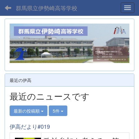
群馬県立伊勢崎高等学校
Toggl
最近の伊高
最近のニュースです
最新の投稿順
5件
伊高だより#019