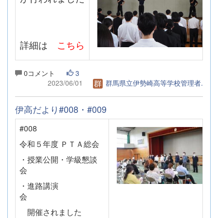
詳細は
こちら
0コメント
3
2023/06/01
群馬県立伊勢崎高等学校管理者.
伊高だより#008・#009
#008
令和５年度 ＰＴＡ総会
・授業公開・学級懇談
会
・進路講演
会
開催されました