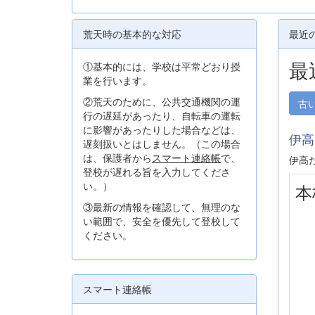
荒天時の基本的な対応
最近
最
①基本的には、学校は平常どおり授
業を行います。
②荒天のために、公共交通機関の運
古
行の遅延があったり、自転車の運転
に影響があったりした場合などは、
伊高
遅刻扱いとはしません。（この場合
は、保護者から
スマート連絡帳
で、
伊高
登校が遅れる旨を入力してくださ
い。）
本
③最新の情報を確認して、無理のな
い範囲で、安全を優先して登校して
ください。
スマート連絡帳