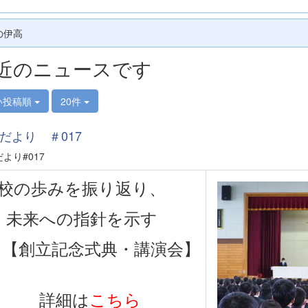
の伊高
近のニュースです
い投稿順
20件
だより ＃017
だより#017
校の歩みを振り返り、
未来への指針を示す
【創立記念式典・講演会】
詳細は
こちら