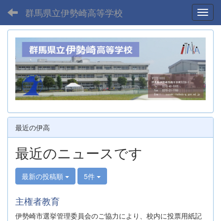
群馬県立伊勢崎高等学校
Toggl
最近の伊高
最近のニュースです
最新の投稿順
5件
主権者教育
伊勢崎市選挙管理委員会のご協力により、校内に投票用紙記