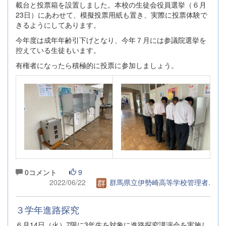
載台と投票箱を設置しました。本校の生徒会役員選挙（６月
23日）にあわせて、模擬投票用紙も置き、実際に投票体験で
きるようにしてあります。
今年度は成年年齢引下げとなり、今年７月には参議院選挙を
控えている生徒もいます。
有権者になったら積極的に投票に参加しましょう。
0コメント
9
2022/06/22
群馬県立伊勢崎高等学校管理者.
３学年進路探究
６月14日（火）7限に3年生を対象に進路探究講演会を実施し