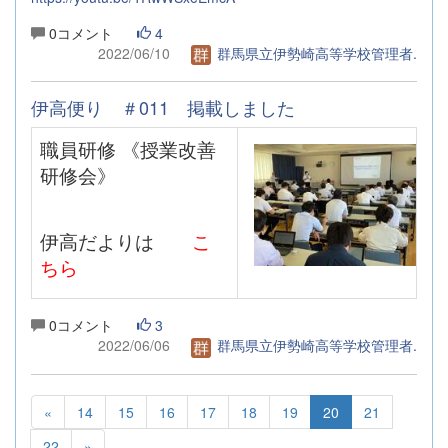
0コメント
4
2022/06/10
群馬県立伊勢崎高等学校管理者.
伊高便り ＃011 掲載しました
職員研修 《授業改善
研修会》
伊高だよりは
こ
ちら
0コメント
3
2022/06/06
群馬県立伊勢崎高等学校管理者.
«
14
15
16
17
18
19
20
21
22
»