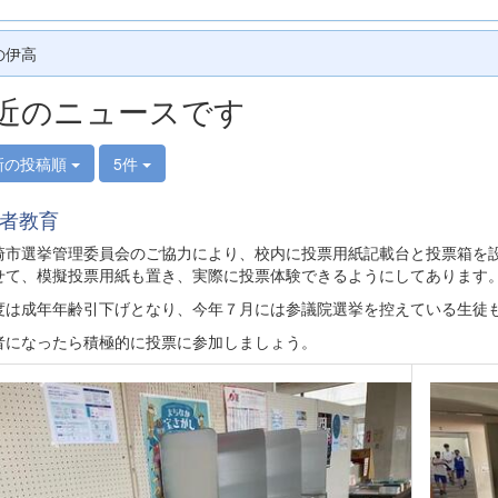
の伊高
近のニュースです
新の投稿順
5件
者教育
崎市選挙管理委員会のご協力により、校内に投票用紙記載台と投票箱を設
せて、模擬投票用紙も置き、実際に投票体験できるようにしてあります
度は成年年齢引下げとなり、今年７月には参議院選挙を控えている生徒
者になったら積極的に投票に参加しましょう。