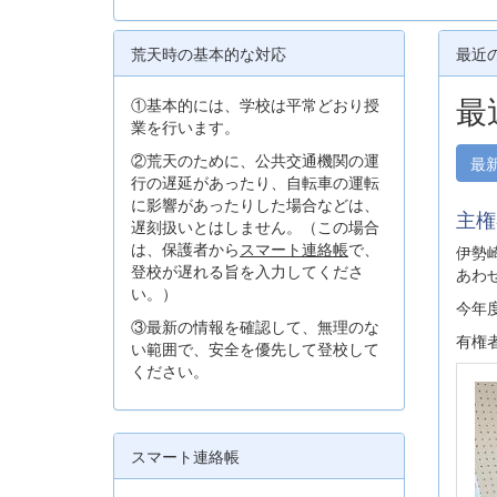
荒天時の基本的な対応
最近
最
①基本的には、学校は平常どおり授
業を行います。
②荒天のために、公共交通機関の運
最
行の遅延があったり、自転車の運転
に影響があったりした場合などは、
主権
遅刻扱いとはしません。（この場合
は、保護者から
スマート連絡帳
で、
伊勢
登校が遅れる旨を入力してくださ
あわ
い。）
今年
③最新の情報を確認して、無理のな
有権
い範囲で、安全を優先して登校して
ください。
スマート連絡帳