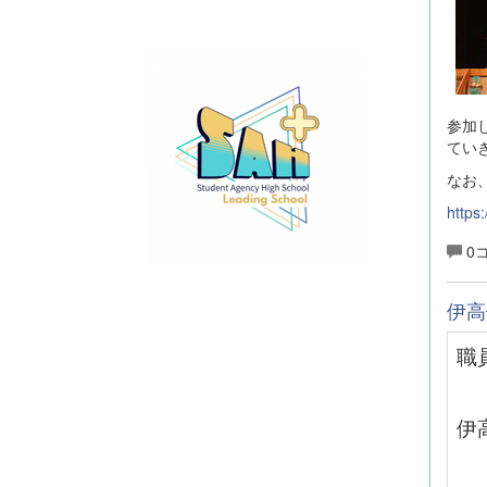
参加
てい
なお
https
0
伊高
職
伊