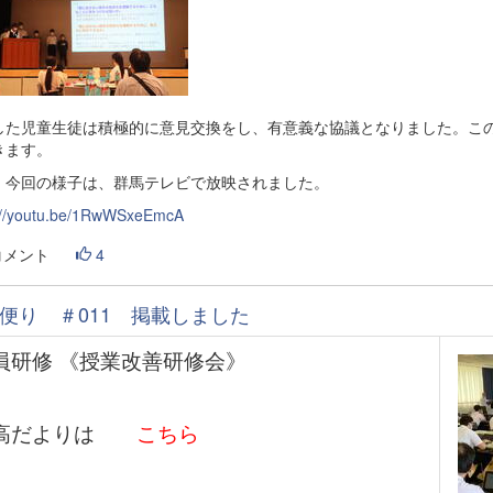
した児童生徒は積極的に意見交換をし、有意義な協議となりました。こ
きます。
、今回の様子は、群馬テレビで放映されました。
://youtu.be/1RwWSxeEmcA
コメント
4
便り ＃011 掲載しました
員研修 《授業改善研修会》
高だよりは
こちら