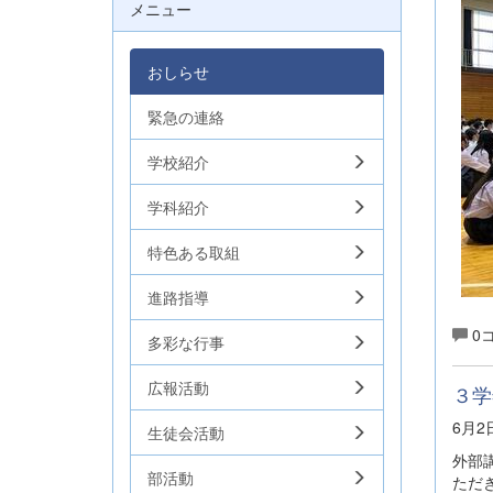
メニュー
おしらせ
緊急の連絡
学校紹介
学科紹介
特色ある取組
進路指導
0
多彩な行事
広報活動
３学
6月
生徒会活動
外部
部活動
ただ