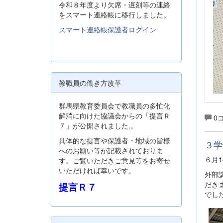
令和８年度より欠席・遅刻等の連絡
をスマート連絡帳に移行しました。
スマート連絡帳保護者ログイン
教職員の働き方改革
群馬県教育委員会で教職員の多忙化
解消に向けた協議会からの「提言Ｒ
0
７」が公開されました.。
具体的な提言や保護者・地域の皆様
３学
へのお願い等が記載されておりま
６月
す。ご覧いただきご意見等をお寄せ
いただければ幸いです。
外部
だき
提言Ｒ７
でし