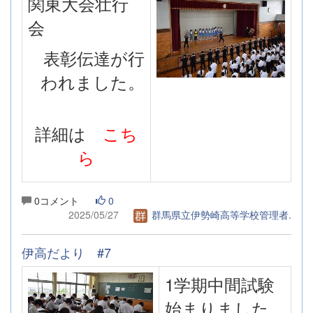
関東大会壮行
会
表彰伝達が行
われました。
詳細は
こち
ら
0コメント
0
2025/05/27
群馬県立伊勢崎高等学校管理者.
伊高だより #7
1学期中間試験
始まりました