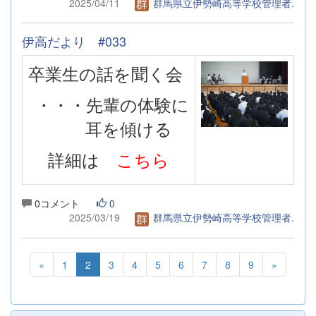
2025/04/11
群馬県立伊勢崎高等学校管理者.
伊高だより #033
卒業生の話を聞く会
・・・先輩の体験に
耳を傾ける
詳細は
こちら
0コメント
0
2025/03/19
群馬県立伊勢崎高等学校管理者.
«
1
2
3
4
5
6
7
8
9
»