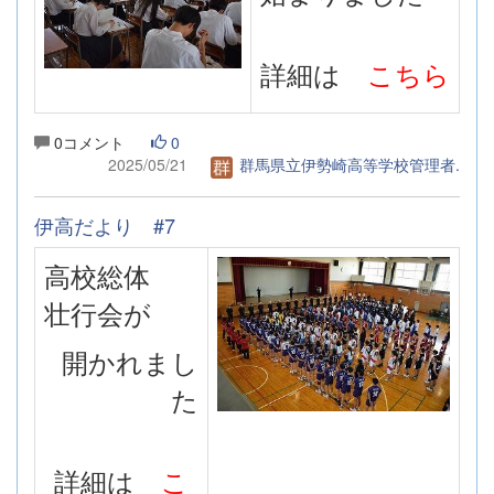
詳細は
こちら
0コメント
0
2025/05/21
群馬県立伊勢崎高等学校管理者.
伊高だより #7
高校総体
壮行会が
開かれまし
た
詳細は
こ