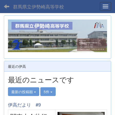
群馬県立伊勢崎高等学校
Toggl
最近の伊高
最近のニュースです
最新の投稿順
5件
伊高だより #9