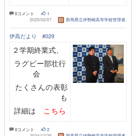
0コメント
1
2025/02/07
群馬県立伊勢崎高等学校管理者.
伊高だより #029
２学期終業式、
ラグビー部壮行
会
たくさんの表彰
も
詳細は
こちら
0コメント
2
2024/12/25
群馬県立伊勢崎高等学校管理者.