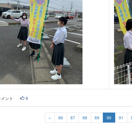
コメント
9
«
86
87
88
89
90
91