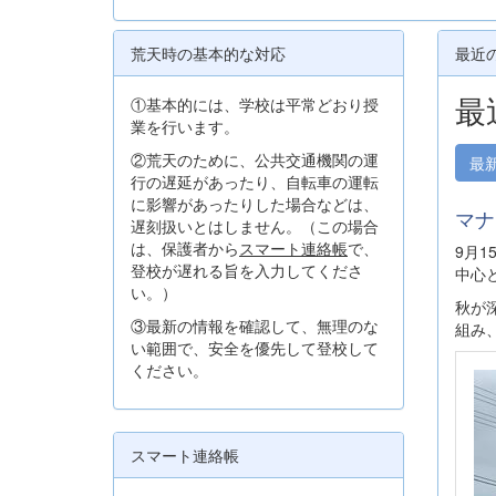
荒天時の基本的な対応
最近
最
①基本的には、学校は平常どおり授
業を行います。
②荒天のために、公共交通機関の運
最
行の遅延があったり、自転車の運転
に影響があったりした場合などは、
マナ
遅刻扱いとはしません。（この場合
は、保護者から
スマート連絡帳
で、
9月
登校が遅れる旨を入力してくださ
中心
い。）
秋が
③最新の情報を確認して、無理のな
組み
い範囲で、安全を優先して登校して
ください。
スマート連絡帳