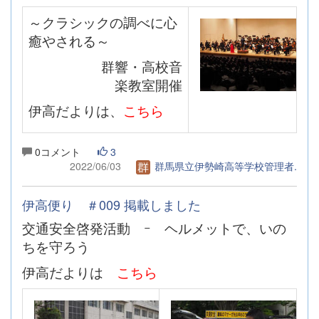
～クラシックの調べに心
癒やされる～
群響・高校音
楽教室開催
伊高だよりは、
こちら
0コメント
3
2022/06/03
群馬県立伊勢崎高等学校管理者.
伊高便り ＃009 掲載しました
交通安全啓発活動 ｰ ヘルメットで、いの
ちを守ろう
伊高だよりは
こちら