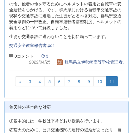
の命、他者の命を守るためにヘルメットの着用と自転車の安
全運転を心かげる」です。群馬県における自転車交通事故の
現状や交通事故に遭遇した生徒がとるべき対応、群馬県交通
安全条例の一部改正、自転車運転者講習制度、ヘルメットの
着用などについて解説しました。
生徒が交通事故に遭わないことを切に願っています。
交通安全教室報告書.pdf
0コメント
3
2022/04/25
群馬県立伊勢崎高等学校管理者.
«
3
4
5
6
7
8
9
10
11
荒天時の基本的な対応
①基本的には、学校は平常どおり授業を行います。
②荒天のために、公共交通機関の運行の遅延があったり、自