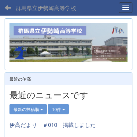
群馬県立伊勢崎高等学校
Toggl
最近の伊高
最近のニュースです
最新の投稿順
10件
伊高だより ＃010 掲載しました