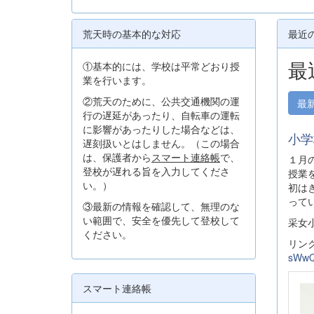
荒天時の基本的な対応
最近
最
①基本的には、学校は平常どおり授
業を行います。
②荒天のために、公共交通機関の運
最
行の遅延があったり、自転車の運転
に影響があったりした場合などは、
小学
遅刻扱いとはしません。（この場合
は、保護者から
スマート連絡帳
で、
１月
登校が遅れる旨を入力してくださ
授業
い。）
初は
って
③最新の情報を確認して、無理のな
い範囲で、安全を優先して登校して
采女
ください。
リン
sWwQ
スマート連絡帳