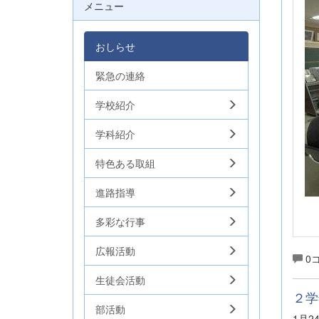
メニュー
おしらせ
緊急の連絡
学校紹介
学科紹介
特色ある取組
進路指導
多彩な行事
広報活動
0
生徒会活動
２学
部活動
1月