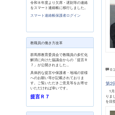
令和８年度より欠席・遅刻等の連絡
をスマート連絡帳に移行しました。
スマート連絡帳保護者ログイン
教職員の働き方改革
群馬県教育委員会で教職員の多忙化
解消に向けた協議会からの「提言Ｒ
７」が公開されました.。
0
具体的な提言や保護者・地域の皆様
へのお願い等が記載されておりま
第2
す。ご覧いただきご意見等をお寄せ
いただければ幸いです。
1月
提言Ｒ７
りま
を目