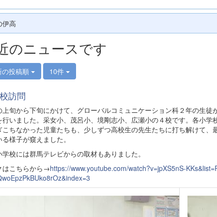
の伊高
近のニュースです
新の投稿順
10件
校訪問
の上旬から下旬にかけて、グローバルコミュニケーション科２年の生徒
を行いました。采女小、茂呂小、境剛志小、広瀬小の４校です。各小学
ぎこちなかった児童たちも、少しずつ高校生の先生たちに打ち解けて、
いる様子が窺えました。
小学校には群馬テレビからの取材もありました。
クはこちらから→
https://www.youtube.com/watch?v=jpXS5nS-KKs&list
woEpzPkBUko8rOz&index=3