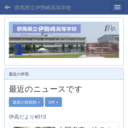
群馬県立伊勢崎高等学校
Toggl
最近の伊高
最近のニュースです
最新の投稿順
5件
伊高だより#013