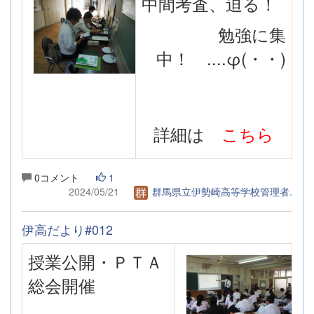
中間考査、迫る！
勉強に集
中！ ....φ(・・)
詳細は
こちら
0コメント
1
2024/05/21
群馬県立伊勢崎高等学校管理者.
伊高だより#012
授業公開・ＰＴＡ
総会開催