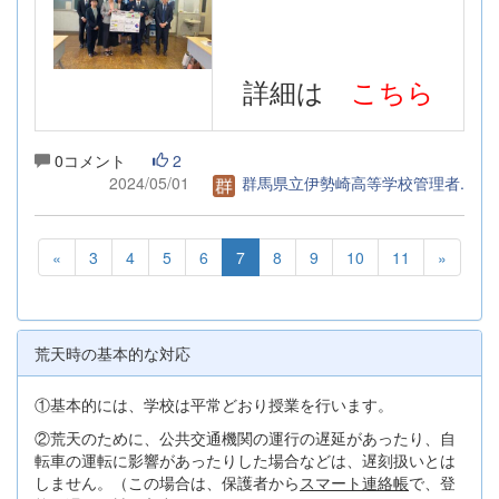
詳細は
こちら
0コメント
2
2024/05/01
群馬県立伊勢崎高等学校管理者.
«
3
4
5
6
7
8
9
10
11
»
荒天時の基本的な対応
①基本的には、学校は平常どおり授業を行います。
②荒天のために、公共交通機関の運行の遅延があったり、自
転車の運転に影響があったりした場合などは、遅刻扱いとは
しません。（この場合は、保護者から
スマート連絡帳
で、登