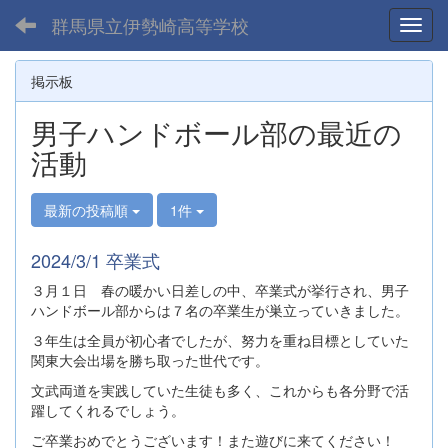
群馬県立伊勢崎高等学校
Toggl
掲示板
男子ハンドボール部の最近の
活動
最新の投稿順
1件
2024/3/1 卒業式
３月１日 春の暖かい日差しの中、卒業式が挙行され、男子
ハンドボール部からは７名の卒業生が巣立っていきました。
３年生は全員が初心者でしたが、努力を重ね目標としていた
関東大会出場を勝ち取った世代です。
文武両道を実践していた生徒も多く、これからも各分野で活
躍してくれるでしょう。
ご卒業おめでとうございます！また遊びに来てください！