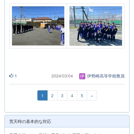
1
2024/03/04
伊勢崎高等学校教員
1
2
3
4
5
»
荒天時の基本的な対応