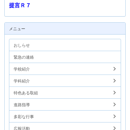
提言Ｒ７
メニュー
おしらせ
緊急の連絡
学校紹介
学科紹介
特色ある取組
進路指導
多彩な行事
広報活動