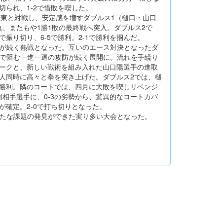
切られ、1-2で惜敗を喫した。
東と対戦し、安定感を増すダブルス1（樋口・山口
、またもや1勝1敗の最終戦へ突入。ダブルス2で
振り切り、6-5で勝利。2-1で勝利を掴んだ。
が続く熱戦となった。互いのエース対決となったダ
ーで阻む一進一退の攻防が続く展開に。流れを手繰り
ロークと、新しい戦術を組み入れた山口陽選手の進取
二人同時に高々と拳を突き上げた。ダブルス2では、樋
で勝利。隣のコートでは、四月に大敗を喫しリベンジ
相手選手に、0-3の劣勢から、驚異的なコートカバ
が確定。2-0で打ち切りとなった。
たな課題の発見ができた実り多い大会となった。