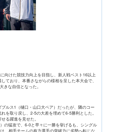
体に向けた競技力向上を目指し、新人戦ベスト16以上
場しており、本番さながらの様相を呈した本大会で、
大きな自信となった。
ブルス1（樋口・山口大ペア）だったが、隣のコー
を取り戻し、2-5の大差を埋めて6-5勝利とした。
寄せる躍進を見せた。
）の猛攻で、6-0と早々に一勝を挙げるも、シングル
では、相手チームの有力選手の突破力に劣勢へ転じな