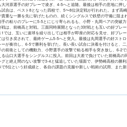
も大河原選手の好プレーで凌ぎ、4-5へと追随。最後は相手の意地に押し
試合は、ベスト8となった四校で、5〜8位決定戦が行われた。まず高崎
が貴重な一勝を先に挙げたものの、続くシングルスで鉄壁の守備に阻まれ
相手の粘りのプレーに5-5とにじり寄られるも、小野・丸岡ペアの突破力で
戦は、前橋高と対戦。三面同時展開となった3対戦とも互いの好プレー
ス1では、互いに速球を繰り出しては相手が即座の対応を見せ、好プレ
ては引き戻されて、最終ゲーム5-5へと突入。最後は丸岡選手の好スト
レーが奏功し、6-5で勝利を挙げた。長い長い試合に決着を付けると、
手の前衛としての機動力、小野選手の攻撃で粘る相手を突き放し、6-2
える山口大選手をシングルスに投入。前回は大差で負けていた前橋高の同
ングと絶え間のない攻撃で3-4と猛追していた場面で、伊勢崎高校の勝利
で5位という好成績と、各自の課題の克服や新しい戦術の試用、また新