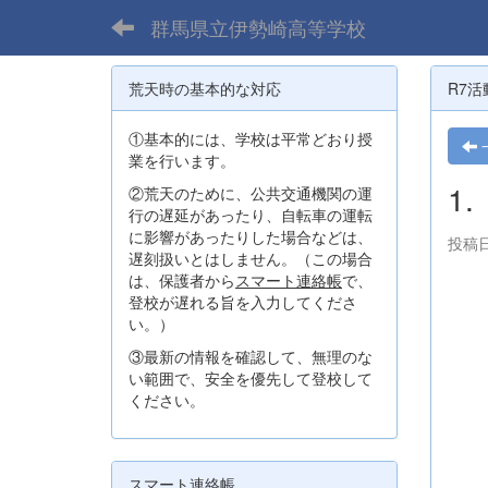
群馬県立伊勢崎高等学校
荒天時の基本的な対応
R7活
①基本的には、学校は平常どおり授
業を行います。
1
②荒天のために、公共交通機関の運
行の遅延があったり、自転車の運転
に影響があったりした場合などは、
投稿日
遅刻扱いとはしません。（この場合
は、保護者から
スマート連絡帳
で、
登校が遅れる旨を入力してくださ
い。）
③最新の情報を確認して、無理のな
い範囲で、安全を優先して登校して
ください。
スマート連絡帳