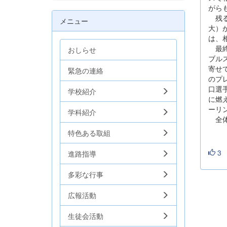
がら
残る
メニュー
大）
は、
最終
おしらせ
ブル
寄せ
緊急の連絡
のプ
口選
学校紹介
に燃
ーリ
学科紹介
全体
特色ある取組
3
進路指導
多彩な行事
広報活動
生徒会活動