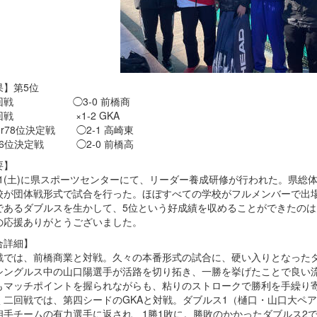
果】第5位
回戦 ◯3-0 前橋商
回戦 ×1-2 GKA
or78位決定戦 ◯2-1 高崎東
or6位決定戦 ◯2-0 前橋高
要】
31(土)に県スポーツセンターにて、リーダー養成研修が行われた。県総
校が団体戦形式で試合を行った。ほぼすべての学校がフルメンバーで出
であるダブルスを生かして、5位という好成績を収めることができたのは
の応援ありがとうございました。
合詳細】
では、前橋商業と対戦。久々の本番形式の試合に、硬い入りとなったダ
シングルス中の山口陽選手が活路を切り拓き、一勝を挙げたことで良い流れ
もマッチポイントを握られながらも、粘りのストロークで勝利を手繰り
二回戦では、第四シードのGKAと対戦。ダブルス1（樋口・山口大ペア
相手チームの有力選手に返され、1勝1敗に。勝敗のかかったダブルス2