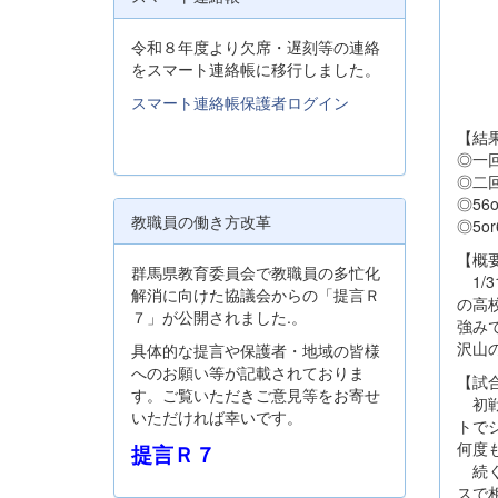
令和８年度より欠席・遅刻等の連絡
をスマート連絡帳に移行しました。
スマート連絡帳保護者ログイン
【結
◎一
◎二
◎56
教職員の働き方改革
◎5
【概
群馬県教育委員会で教職員の多忙化
1/
解消に向けた協議会からの「提言Ｒ
の高
７」が公開されました.。
強み
沢山
具体的な提言や保護者・地域の皆様
へのお願い等が記載されておりま
【試
す。ご覧いただきご意見等をお寄せ
初戦
いただければ幸いです。
トで
何度
提言Ｒ７
続く
スで